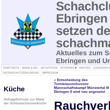
Schachcl
Ebringen 
setzen de
schachma
Aktuelles zum S
Ebringen und 
STARTSEITE
WANN & WO
AKTIVITÄTEN
INTERNES
PARTIEN
JUGENDSCH
DATENSCHUTZERKLÄRUNG
IMPRESSUM
«
Entscheidung des
Turnierausschusses:
Küche
Mannschaftskampf Münstertal III
Ebringen II wird neu angesetzt
Anfrageformular zur Miete
Rauchver
der Schlossscheunenküche