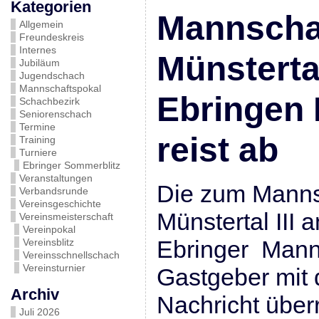
Kategorien
Mannscha
Allgemein
Freundeskreis
Internes
Münstertal
Jubiläum
Jugendschach
Mannschaftspokal
Ebringen 
Schachbezirk
Seniorenschach
Termine
reist ab
Training
Turniere
Ebringer Sommerblitz
Veranstaltungen
Die zum Manns
Verbandsrunde
Vereinsgeschichte
Münstertal III 
Vereinsmeisterschaft
Vereinpokal
Ebringer Mann
Vereinsblitz
Vereinsschnellschach
Vereinsturnier
Gastgeber mit
Archiv
Nachricht über
Juli 2026