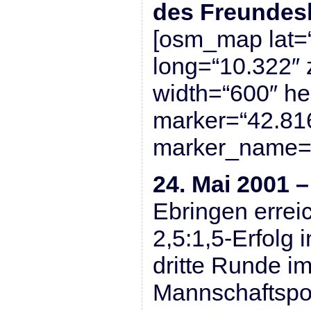
des Freundes
[osm_map lat=
long=“10.322″
width=“600″ he
marker=“42.81
marker_name=“
24. Mai 2001 
Ebringen errei
2,5:1,5-Erfolg 
dritte Runde i
Mannschaftspo