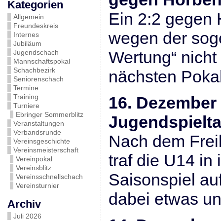
Kategorien
Ein 2:2 gegen 
Allgemein
Freundeskreis
wegen der soge
Internes
Jubiläum
Wertung“ nicht
Jugendschach
Mannschaftspokal
Schachbezirk
nächsten Poka
Seniorenschach
Termine
Training
16. Dezember 
Turniere
Ebringer Sommerblitz
Jugendspielt
Veranstaltungen
Verbandsrunde
Nach dem Freil
Vereinsgeschichte
Vereinsmeisterschaft
traf die U14 in
Vereinpokal
Vereinsblitz
Saisonspiel au
Vereinsschnellschach
Vereinsturnier
dabei etwas ung
Archiv
Juli 2026