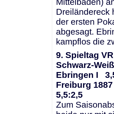
Mittelbaden) an
Dreiländereck 
der ersten Pok
abgesagt. Ebri
kampflos die z
9. Spieltag VR
Schwarz-Weiß
Ebringen I 3,
Freiburg 1887
5,5:2,5
Zum Saisonabsc