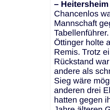
– Heitersheim 
Chancenlos wa
Mannschaft ge
Tabellenführer.
Öttinger holte 
Remis. Trotz e
Rückstand war
andere als sch
Sieg wäre mög
anderen drei E
hatten gegen ih
Jahre älteren 