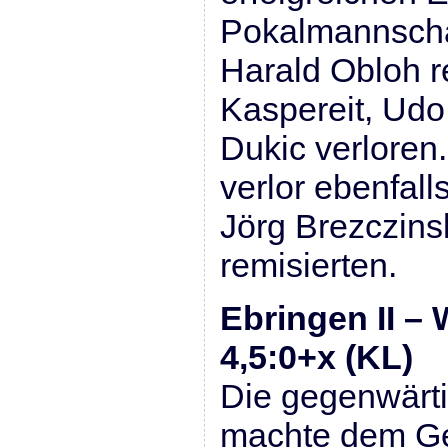
Pokalmannschaf
Harald Obloh r
Kaspereit, Udo
Dukic verloren
verlor ebenfall
Jörg Brezczin
remisierten.
Ebringen II – 
4,5:0+x (KL)
Die gegenwärt
machte dem Ge