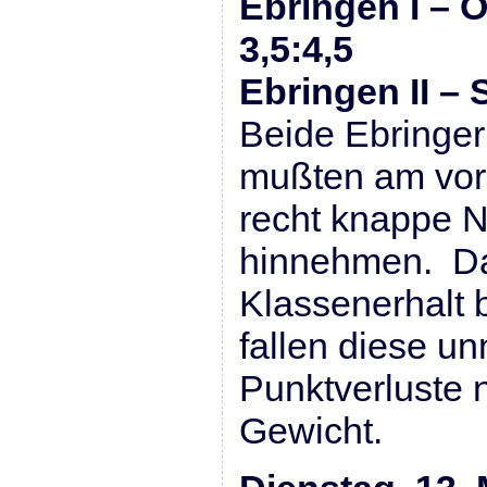
Ebringen I – 
3,5:4,5
Ebringen II – 
Beide Ebringe
mußten am vorl
recht knappe N
hinnehmen. Da
Klassenerhalt b
fallen diese un
Punktverluste n
Gewicht.