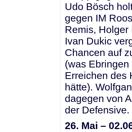
Udo Bösch holt
gegen IM Roos
Remis, Holger
Ivan Dukic ve
Chancen auf z
(was Ebringen 
Erreichen des H
hätte). Wolfgan
dagegen von An
der Defensive.
26. Mai – 02.0