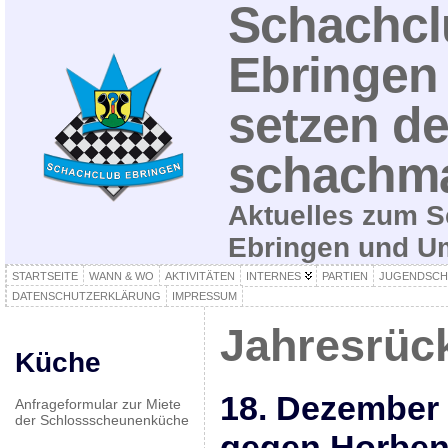
Schachcl
Ebringen 
setzen de
schachma
Aktuelles zum S
Ebringen und 
STARTSEITE
WANN & WO
AKTIVITÄTEN
INTERNES
PARTIEN
JUGENDSCH
DATENSCHUTZERKLÄRUNG
IMPRESSUM
Jahresrück
Küche
18. Dezember
Anfrageformular zur Miete
der Schlossscheunenküche
gegen Horbe