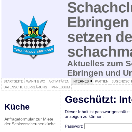
Schachcl
Ebringen 
setzen de
schachma
Aktuelles zum S
Ebringen und 
STARTSEITE
WANN & WO
AKTIVITÄTEN
INTERNES
PARTIEN
JUGENDSCH
DATENSCHUTZERKLÄRUNG
IMPRESSUM
Geschützt: In
Küche
Dieser Inhalt ist passwortgeschützt.
anzeigen zu können.
Anfrageformular zur Miete
der Schlossscheunenküche
Passwort: