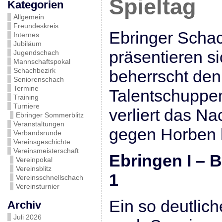
Spieltag
Kategorien
Allgemein
Freundeskreis
Ebringer Scha
Internes
Jubiläum
präsentieren si
Jugendschach
Mannschaftspokal
Schachbezirk
beherrscht de
Seniorenschach
Termine
Talentschuppen
Training
Turniere
verliert das N
Ebringer Sommerblitz
Veranstaltungen
gegen Horben 
Verbandsrunde
Vereinsgeschichte
Vereinsmeisterschaft
Ebringen I –
Vereinpokal
Vereinsblitz
1
Vereinsschnellschach
Vereinsturnier
Ein so deutlich
Archiv
Juli 2026