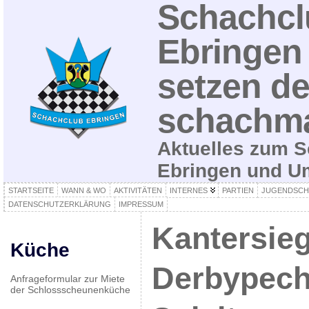
Schachcl
Ebringen 
setzen de
schachma
Aktuelles zum S
Ebringen und 
STARTSEITE
WANN & WO
AKTIVITÄTEN
INTERNES
PARTIEN
JUGENDSCH
DATENSCHUTZERKLÄRUNG
IMPRESSUM
Kantersie
Küche
Derbypech
Anfrageformular zur Miete
der Schlossscheunenküche