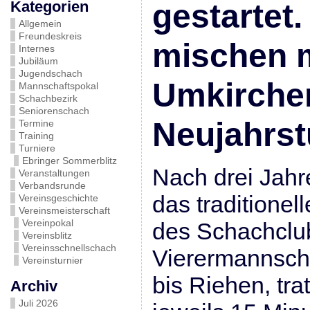
Kategorien
gestartet.
Allgemein
Freundeskreis
mischen m
Internes
Jubiläum
Jugendschach
Umkirche
Mannschaftspokal
Schachbezirk
Seniorenschach
Neujahrst
Termine
Training
Turniere
Ebringer Sommerblitz
Nach drei Jahr
Veranstaltungen
Verbandsrunde
das traditionel
Vereinsgeschichte
Vereinsmeisterschaft
Vereinpokal
des Schachclub
Vereinsblitz
Vereinsschnellschach
Vierermannscha
Vereinsturnier
bis Riehen, tra
Archiv
Juli 2026