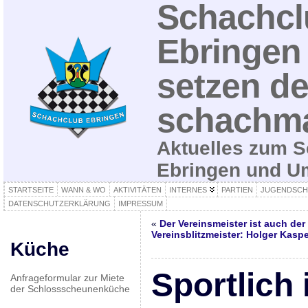
Schachcl
Ebringen 
setzen de
schachma
Aktuelles zum S
Ebringen und 
STARTSEITE
WANN & WO
AKTIVITÄTEN
INTERNES
PARTIEN
JUGENDSCH
DATENSCHUTZERKLÄRUNG
IMPRESSUM
«
Der Vereinsmeister ist auch der
Vereinsblitzmeister: Holger Kaspe
Küche
Sportlich
Anfrageformular zur Miete
der Schlossscheunenküche