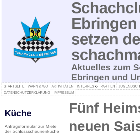
Schachcl
Ebringen 
setzen de
schachma
Aktuelles zum S
Ebringen und 
STARTSEITE
WANN & WO
AKTIVITÄTEN
INTERNES
PARTIEN
JUGENDSCH
DATENSCHUTZERKLÄRUNG
IMPRESSUM
Fünf Heims
Küche
neuen Sai
Anfrageformular zur Miete
der Schlossscheunenküche