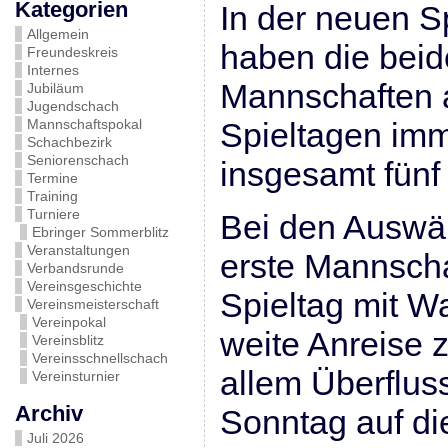
Kategorien
In der neuen S
Allgemein
haben die beid
Freundeskreis
Internes
Mannschaften 
Jubiläum
Jugendschach
Mannschaftspokal
Spieltagen imm
Schachbezirk
Seniorenschach
insgesamt fünf
Termine
Training
Turniere
Bei den Auswär
Ebringer Sommerblitz
Veranstaltungen
erste Mannschaf
Verbandsrunde
Vereinsgeschichte
Spieltag mit W
Vereinsmeisterschaft
Vereinpokal
weite Anreise 
Vereinsblitz
Vereinsschnellschach
allem Überflus
Vereinsturnier
Archiv
Sonntag auf d
Juli 2026