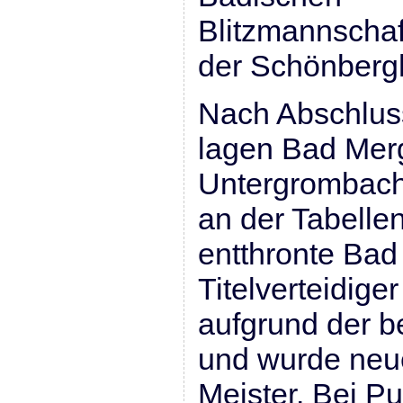
Blitzmannschaf
der Schönbergh
Nach Abschlus
lagen Bad Mer
Untergrombach 
an der Tabelle
entthronte Ba
Titelverteidig
aufgrund der b
und wurde neu
Meister. Bei Pu