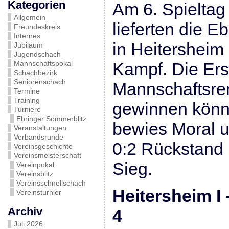
Kategorien
Am 6. Spieltag
Allgemein
lieferten die 
Freundeskreis
Internes
in Heitersheim
Jubiläum
Jugendschach
Mannschaftspokal
Kampf. Die Erst
Schachbezirk
Seniorenschach
Mannschaftsrem
Termine
Training
gewinnen könn
Turniere
Ebringer Sommerblitz
bewies Moral 
Veranstaltungen
Verbandsrunde
0:2 Rückstand 
Vereinsgeschichte
Vereinsmeisterschaft
Sieg.
Vereinpokal
Vereinsblitz
Vereinsschnellschach
Heitersheim 
Vereinsturnier
Archiv
4
Juli 2026