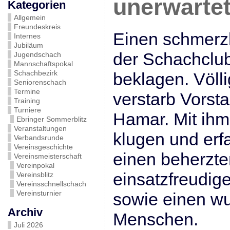
unerwartet
Kategorien
Allgemein
Freundeskreis
Einen schmerzl
Internes
Jubiläum
der Schachclu
Jugendschach
Mannschaftspokal
Schachbezirk
beklagen. Völl
Seniorenschach
Termine
verstarb Vorst
Training
Turniere
Hamar. Mit ihm 
Ebringer Sommerblitz
Veranstaltungen
klugen und erf
Verbandsrunde
Vereinsgeschichte
einen beherzt
Vereinsmeisterschaft
Vereinpokal
einsatzfreudig
Vereinsblitz
Vereinsschnellschach
Vereinsturnier
sowie einen w
Archiv
Menschen.
Juli 2026