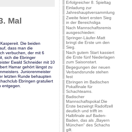
Erfolgreicher 8. Spieltag
Einladung zur
Jahreshauptversammlung
Zweite feiert ersten Sieg
3. Mal
in der Bereichsliga
Nach Mannschaftsremis
ausgeschieden:
Springer-Läufer-Matt
bringt die Erste um den
Kaspereit. Die beiden
Sieg.
rauf, dass man die
Nach gutem Start kassiert
ich verbuchen, der mit 6
die Erste fünf Niederlagen
t, sich die Ebringer
zum Saisonstart.
eister Ewald Schneider mit 10
bert Hamar gehört längst zu
Begegungen der neuen
enmeisters. Juniorenmeister
Verbandsrunde stehen
der letzten Runde behaupten
fest
hachclub Ebringen gratuliert
Ebringen im Badischen
n entgegen.
Pokalfinale für
Schachteams.
Badischer
Mannschaftspokal:Die
Erste bezwingt Radolfzell
deutlich und trifft im
Halbfinale auf Baden-
Baden, das als „Bayern
München“ des Schachs
gilt.