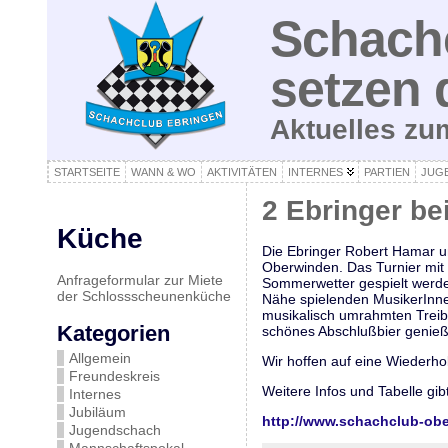
Schachc
setzen 
Aktuelles z
STARTSEITE
WANN & WO
AKTIVITÄTEN
INTERNES
PARTIEN
JUG
2 Ebringer be
Küche
Die Ebringer Robert Hamar u
Oberwinden. Das Turnier mit 
Anfrageformular zur Miete
Sommerwetter gespielt werden
der Schlossscheunenküche
Nähe spielenden MusikerInne
musikalisch umrahmten Treibe
Kategorien
schönes Abschlußbier genie
Allgemein
Wir hoffen auf eine Wiederho
Freundeskreis
Weitere Infos und Tabelle gi
Internes
Jubiläum
http://www.schachclub-ob
Jugendschach