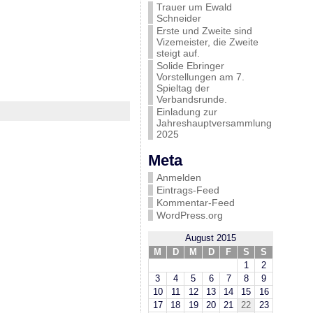
Trauer um Ewald
Schneider
Erste und Zweite sind
Vizemeister, die Zweite
steigt auf.
Solide Ebringer
Vorstellungen am 7.
Spieltag der
Verbandsrunde.
Einladung zur
Jahreshauptversammlung
2025
Meta
Anmelden
Eintrags-Feed
Kommentar-Feed
WordPress.org
August 2015
M
D
M
D
F
S
S
1
2
3
4
5
6
7
8
9
10
11
12
13
14
15
16
17
18
19
20
21
22
23