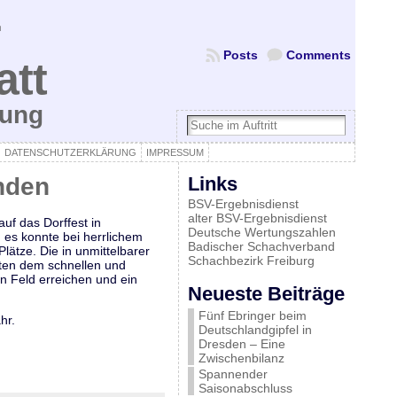
Posts
Comments
att
bung
DATENSCHUTZERKLÄRUNG
IMPRESSUM
inden
Links
BSV-Ergebnisdienst
alter BSV-Ergebnisdienst
uf das Dorffest in
Deutsche Wertungszahlen
 es konnte bei herrlichem
Badischer Schachverband
ätze. Die in unmittelbarer
Schachbezirk Freiburg
ten dem schnellen und
n Feld erreichen und ein
Neueste Beiträge
Fünf Ebringer beim
hr.
Deutschlandgipfel in
Dresden – Eine
Zwischenbilanz
Spannender
Saisonabschluss