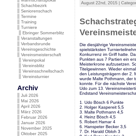
Mannschaftspokal
August 22nd, 2015 | Catego
Schachbezirk
Seniorenschach
Termine
Schachstrateg
Training
Turniere
Vereinsmeist
Ebringer Sommerblitz
Veranstaltungen
Verbandsrunde
Die diesjährige Vereinsmeist
Vereinsgeschichte
spielstärksten Turnierteilne
Konkurrenz im Griff hatte. D
Vereinsmeisterschaft
Punkten aus 7 Partien ein ers
Vereinpokal
Meisterkrone aufzusetzen. Sc
Vereinsblitz
Titelgewinnen. Wieder einmal
Vereinsschnellschach
den Leistungsträgern der 2. 
Vereinsturnier
wurde Malte Pothmann, der tr
konnte. Für die nächste Vere
Archiv
Udo zum 13. Vereinsmeistert
Endstand Vereinsmeisterscha
Juli 2026
Mai 2026
1. Udo Bösch 6 Punkte
April 2026
2. Holger Kaspereit 5,5
März 2026
3. Malte Pothmann 4,5
4. Heinz Bösch 4,5
Februar 2026
5. Robert Hamar 4
Januar 2026
6. Hanspeter Becker 3,5
November 2025
7. Dr. Harald Obloh 3
Oktober 2025