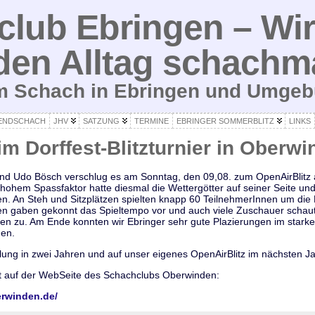
lub Ebringen – Wir
den Alltag schachm
um Schach in Ebringen und Umge
ENDSCHACH
JHV
SATZUNG
TERMINE
EBRINGER SOMMERBLITZ
LINKS
im Dorffest-Blitzturnier in Oberw
nd Udo Bösch verschlug es am Sonntag, den 09,08. zum OpenAirBlitz a
hohem Spassfaktor hatte diesmal die Wettergötter auf seiner Seite und
. An Steh und Sitzplätzen spielten knapp 60 TeilnehmerInnen um die Pl
n gaben gekonnt das Spieltempo vor und auch viele Zuschauer schau
n zu. Am Ende konnten wir Ebringer sehr gute Plazierungen im starke
ßen.
lung in zwei Jahren und auf unser eigenes OpenAirBlitz im nächsten Ja
bt auf der WebSeite des Schachclubs Oberwinden:
erwinden.de/