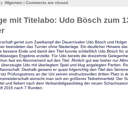
ry:
Allgemein
|
Comments are closed
e mit Titelabo: Udo Bösch zum 1
er
erschaft geriet zum Zweikampf der Dauerrivalen Udo Bösch und Holger 
hmer beendeten das Turnier ohne Niederlage. Ein deutlicher Hinweis da
as bessere Ende und damit den Titel konnte schließlich Udo Bösch für s
tklassiges Ergebnis erzielte. Für Udo bereits die dreizehnte Gelegenhei
hon fast ein Abonnement auf den Titel. Ähnlich gut war bisher nur Altm
 überzeugte Udo mit überlegtem Spiel und klug angelegten Partien. Ro
Mannschaft. Deshalb gewann er quasi folgerichtig den Titel des Senior
otz Prüfungsstress an der Uni seinen eindrucksvollen dritten Platz in 
insmeisterschaft wünscht man sich ein größeres Teilnehmerfeld. Der Sc
itel und fiebert nach dem Verbandsligaaufstieg der neuen Schachsaiso
ft 2015 nach 7 Runden: