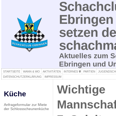
Schachcl
Ebringen 
setzen de
schachma
Aktuelles zum S
Ebringen und 
STARTSEITE
WANN & WO
AKTIVITÄTEN
INTERNES
PARTIEN
JUGENDSCH
DATENSCHUTZERKLÄRUNG
IMPRESSUM
Wichtige
Küche
Mannschaf
Anfrageformular zur Miete
der Schlossscheunenküche