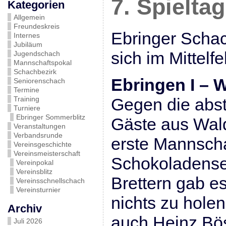
7. Spieltag
Kategorien
Allgemein
Freundeskreis
Ebringer Schac
Internes
Jubiläum
sich im Mittelfe
Jugendschach
Mannschaftspokal
Schachbezirk
Ebringen I – W
Seniorenschach
Termine
Training
Gegen die abs
Turniere
Ebringer Sommerblitz
Gäste aus Wald
Veranstaltungen
Verbandsrunde
erste Mannscha
Vereinsgeschichte
Vereinsmeisterschaft
Schokoladensei
Vereinpokal
Vereinsblitz
Brettern gab es
Vereinsschnellschach
Vereinsturnier
nichts zu holen
Archiv
auch Heinz Bö
Juli 2026