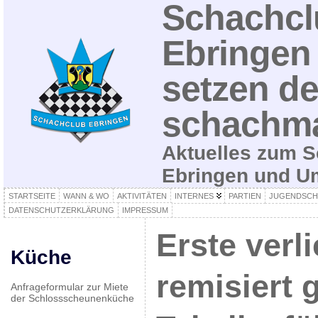
Schachcl
Ebringen 
setzen de
schachma
Aktuelles zum S
Ebringen und 
STARTSEITE
WANN & WO
AKTIVITÄTEN
INTERNES
PARTIEN
JUGENDSCH
DATENSCHUTZERKLÄRUNG
IMPRESSUM
Erste verli
Küche
remisiert 
Anfrageformular zur Miete
der Schlossscheunenküche