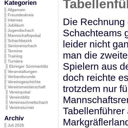
Tabellenfü
Kategorien
Allgemein
Freundeskreis
Die Rechnung 
Internes
Jubiläum
Schachteams g
Jugendschach
Mannschaftspokal
Schachbezirk
leider nicht ga
Seniorenschach
Termine
man die zweite
Training
Turniere
Spielern aus de
Ebringer Sommerblitz
Veranstaltungen
doch reichte es
Verbandsrunde
Vereinsgeschichte
trotzdem nur fü
Vereinsmeisterschaft
Vereinpokal
Mannschaftsre
Vereinsblitz
Vereinsschnellschach
Vereinsturnier
Tabellenführer
Archiv
Markgräflerland
Juli 2026