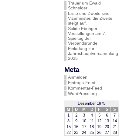
Trauer um Ewald
Schneider
Erste und Zweite sind
Vizemeister, die Zweite
steigt auf.
Solide Ebringer
Vorstellungen am 7.
Spieltag der
Verbandsrunde.
Einladung zur
Jahreshauptversammlung
2025
Meta
Anmelden
Eintrags-Feed
Kommentar-Feed
WordPress.org
Dezember 1975
M
D
M
D
F
S
S
1
2
3
4
5
6
7
8
9
10
11
12
13
14
15
16
17
18
19
20
21
22
23
24
25
26
27
28