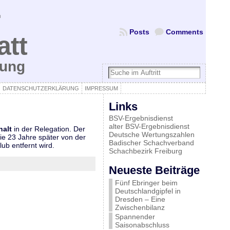
Posts
Comments
att
bung
DATENSCHUTZERKLÄRUNG
IMPRESSUM
Links
BSV-Ergebnisdienst
alter BSV-Ergebnisdienst
halt
in der Relegation. Der
Deutsche Wertungszahlen
die 23 Jahre später von der
Badischer Schachverband
b entfernt wird.
Schachbezirk Freiburg
Neueste Beiträge
Fünf Ebringer beim
Deutschlandgipfel in
Dresden – Eine
Zwischenbilanz
Spannender
Saisonabschluss