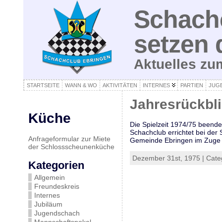
Schachc
setzen 
Aktuelles z
STARTSEITE
WANN & WO
AKTIVITÄTEN
INTERNES
PARTIEN
JUG
Jahresrückbl
Küche
Die Spielzeit 1974/75 beendet
Schachclub errichtet bei der
Anfrageformular zur Miete
Gemeinde Ebringen im Zuge d
der Schlossscheunenküche
Dezember 31st, 1975 | Cate
Kategorien
Allgemein
Freundeskreis
Internes
Jubiläum
Jugendschach