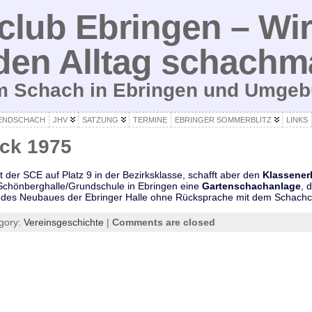
lub Ebringen – Wir
den Alltag schachm
um Schach in Ebringen und Umge
ENDSCHACH
JHV
SATZUNG
TERMINE
EBRINGER SOMMERBLITZ
LINKS
ick 1975
 der SCE auf Platz 9 in der Bezirksklasse, schafft aber den
Klassener
 Schönberghalle/Grundschule in Ebringen eine
Gartenschachanlage
, 
es Neubaues der Ebringer Halle ohne Rücksprache mit dem Schachclu
gory:
Vereinsgeschichte
|
Comments are closed