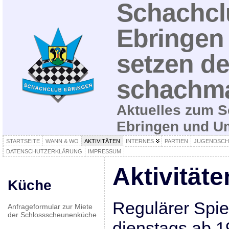
Schachcl
Ebringen 
setzen de
schachma
Aktuelles zum S
Ebringen und 
STARTSEITE
WANN & WO
AKTIVITÄTEN
INTERNES
PARTIEN
JUGENDSCH
DATENSCHUTZERKLÄRUNG
IMPRESSUM
Aktivitäte
Küche
Regulärer Spie
Anfrageformular zur Miete
der Schlossscheunenküche
dienstags ab 1