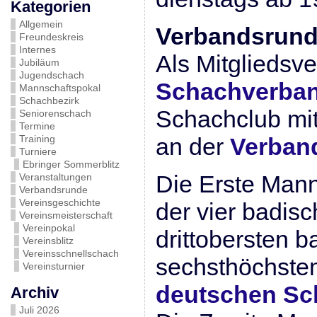
Kategorien
Allgemein
Verbandsrund
Freundeskreis
Internes
Als Mitgliedsv
Jubiläum
Jugendschach
Schachverba
Mannschaftspokal
Schachbezirk
Schachclub mi
Seniorenschach
Termine
Training
an der
Verban
Turniere
Ebringer Sommerblitz
Die Erste Manns
Veranstaltungen
Verbandsrunde
Vereinsgeschichte
der vier badis
Vereinsmeisterschaft
Vereinpokal
drittobersten 
Vereinsblitz
Vereinsschnellschach
sechsthöchsten
Vereinsturnier
deutschen Sc
Archiv
Juli 2026