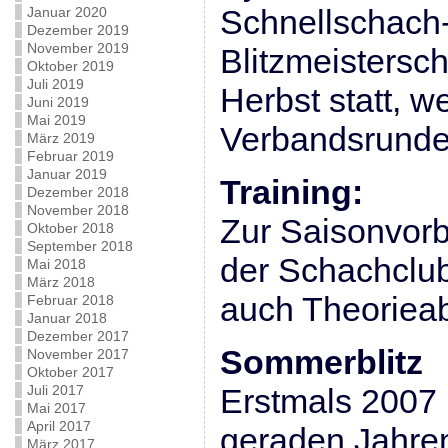
Schnellschach
Januar 2020
Dezember 2019
November 2019
Blitzmeistersch
Oktober 2019
Juli 2019
Herbst statt, 
Juni 2019
Mai 2019
Verbandsrunde 
März 2019
Februar 2019
Januar 2019
Training:
Dezember 2018
November 2018
Zur Saisonvorb
Oktober 2018
September 2018
der Schachclub
Mai 2018
März 2018
auch Theoriea
Februar 2018
Januar 2018
Dezember 2017
Sommerblitz
November 2017
Oktober 2017
Juli 2017
Erstmals 2007 
Mai 2017
April 2017
geraden Jahre
März 2017