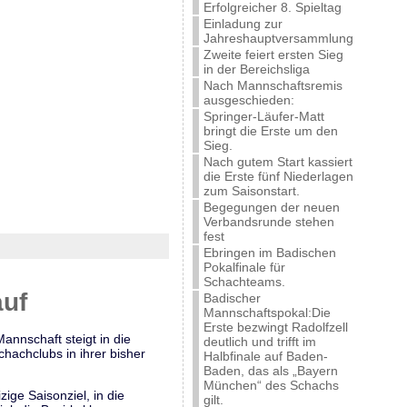
Erfolgreicher 8. Spieltag
Einladung zur
Jahreshauptversammlung
Zweite feiert ersten Sieg
in der Bereichsliga
Nach Mannschaftsremis
ausgeschieden:
Springer-Läufer-Matt
bringt die Erste um den
Sieg.
Nach gutem Start kassiert
die Erste fünf Niederlagen
zum Saisonstart.
Begegungen der neuen
Verbandsrunde stehen
fest
Ebringen im Badischen
Pokalfinale für
Schachteams.
auf
Badischer
Mannschaftspokal:Die
Erste bezwingt Radolfzell
annschaft steigt in die
deutlich und trifft im
hachclubs in ihrer bisher
Halbfinale auf Baden-
Baden, das als „Bayern
München“ des Schachs
ige Saisonziel, in die
gilt.