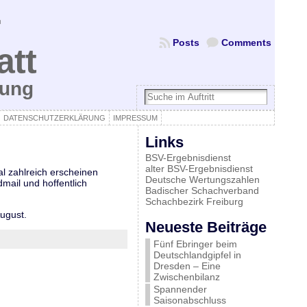
Posts
Comments
att
bung
DATENSCHUTZERKLÄRUNG
IMPRESSUM
Links
BSV-Ergebnisdienst
alter BSV-Ergebnisdienst
al zahlreich erscheinen
Deutsche Wertungszahlen
mail und hoffentlich
Badischer Schachverband
Schachbezirk Freiburg
August.
Neueste Beiträge
Fünf Ebringer beim
Deutschlandgipfel in
Dresden – Eine
Zwischenbilanz
Spannender
Saisonabschluss