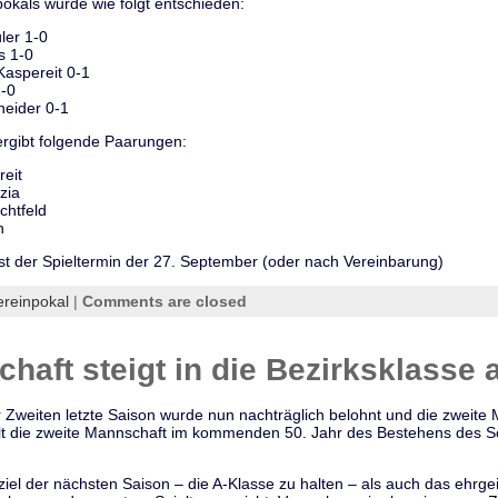
okals wurde wie folgt entschieden:
ler 1-0
s 1-0
Kaspereit 0-1
-0
eider 0-1
ergibt folgende Paarungen:
reit
zia
chtfeld
h
st der Spieltermin der 27. September (oder nach Vereinbarung)
ereinpokal
|
Comments are closed
haft steigt in die Bezirksklasse 
 Zweiten letzte Saison wurde nun nachträglich belohnt und die zweite M
elt die zweite Mannschaft im kommenden 50. Jahr des Bestehens des Sc
iel der nächsten Saison – die A-Klasse zu halten – als auch das ehrgeiz