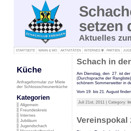
Schachc
setzen 
Aktuelles z
STARTSEITE
WANN & WO
AKTIVITÄTEN
INTERNES
PARTIEN
JUG
Schach in de
Küche
Am Dienstag, den 27. ist der
(Durchsprache der Rangliste)
Anfrageformular zur Miete
schönem Sommerwetter in der
der Schlossscheunenküche
Vom 19. bis 21. August finde
Kategorien
Juli 21st, 2011 | Category:
I
Allgemein
Freundeskreis
Internes
Vereinspokal
Jubiläum
Jugendschach