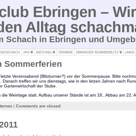
lub Ebringen – Wir
den Alltag schachm
um Schach in Ebringen und Umge
ENDSCHACH
JHV
SATZUNG
TERMINE
EBRINGER SOMMERBLITZ
LINKS
n Sommerferien
 letzte Vereinsabend (Blitzturnier?) vor der Sommerpause. Bitte nochm
. Danach treffen wir uns dienstags, wie in den letzen Jahren nach Rund
 Gartenwirtschaft der Stube.
n die Weintage statt. Aufbau unserer Stände ist am 18., Abbau am 22. 
nternes
|
Comments are closed
 2011