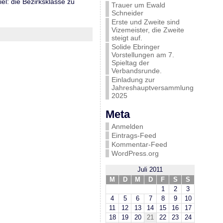
el: die Bezirksklasse zu
Trauer um Ewald
Schneider
Erste und Zweite sind
Vizemeister, die Zweite
steigt auf.
Solide Ebringer
Vorstellungen am 7.
Spieltag der
Verbandsrunde.
Einladung zur
Jahreshauptversammlung
2025
Meta
Anmelden
Eintrags-Feed
Kommentar-Feed
WordPress.org
Juli 2011
M
D
M
D
F
S
S
1
2
3
4
5
6
7
8
9
10
11
12
13
14
15
16
17
18
19
20
21
22
23
24