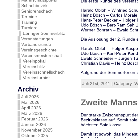
Mannschaftspokal
Die erste Runde des Vereinsp
Schachbezirk
Harald Obloh – Winfried Schü
Seniorenschach
Heinz Bösch – Carlos Morale
Termine
Hans-Peter Becker – Holger 
Training
Udo Bösch – Bert-Ram Sah 1
Turniere
Werner Bonrath – Ewald Schn
Ebringer Sommerblitz
Veranstaltungen
Die Auslosung der 2. Runde 
Verbandsrunde
Harald Obloh – Holger Kaspe
Vereinsgeschichte
Udo Bösch – Karl-Peter Kend
Vereinsmeisterschaft
Ewald Schneider – Jürgen Tu
Vereinpokal
Christian Davis – Heinz Bösc
Vereinsblitz
Vereinsschnellschach
Aufgrund der Sommerferien i
Vereinsturnier
Juli 21st, 2011 | Category:
V
Archiv
Juli 2026
Zweite Mannsc
Mai 2026
April 2026
März 2026
Der starke Zwischenspurt der
Februar 2026
Bezirksklasse auf. Somit spi
Januar 2026
höchsten Spielklasse.
November 2025
Damit ist sowohl das Mindestz
Oktober 2025