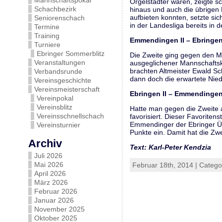
Mannschaftspokal
Orgelstädter waren, zeigte sc
Schachbezirk
hinaus und auch die übrigen 
aufbieten konnten, setzte sic
Seniorenschach
in der Landesliga bereits in 
Termine
Training
Emmendingen II – Ebringen I
Turniere
Ebringer Sommerblitz
Die Zweite ging gegen den Me
Veranstaltungen
ausgeglichener Mannschaftska
brachten Altmeister Ewald Sc
Verbandsrunde
dann doch die erwartete Nied
Vereinsgeschichte
Vereinsmeisterschaft
Ebringen II – Emmendingen I
Vereinpokal
Vereinsblitz
Hatte man gegen die Zweite
Vereinsschnellschach
favorisiert. Dieser Favoriten
Emmendinger der Ebringer Übe
Vereinsturnier
Punkte ein. Damit hat die Zw
Archiv
Text: Karl-Peter Kendzia
Juli 2026
Mai 2026
Februar 18th, 2014 | Catego
April 2026
März 2026
Februar 2026
Januar 2026
November 2025
Oktober 2025