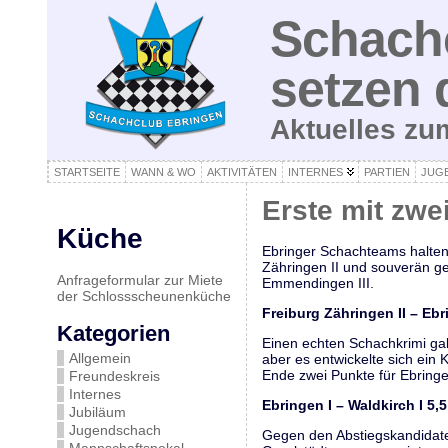
Schachc
setzen 
Aktuelles z
STARTSEITE
WANN & WO
AKTIVITÄTEN
INTERNES
PARTIEN
JUG
Erste mit zw
Küche
Ebringer Schachteams halten 
Zähringen II und souverän ge
Anfrageformular zur Miete
Emmendingen III.
der Schlossscheunenküche
Freiburg Zähringen II – Eb
Kategorien
Einen echten Schachkrimi gab
Allgemein
aber es entwickelte sich ein
Ende zwei Punkte für Ebring
Freundeskreis
Internes
Ebringen I – Waldkirch I 5,5 
Jubiläum
Jugendschach
Gegen den Abstiegskandidaten