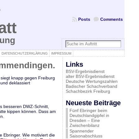
Posts
Comments
att
bung
DATENSCHUTZERKLÄRUNG
IMPRESSUM
 Emmendingen.
Links
BSV-Ergebnisdienst
alter BSV-Ergebnisdienst
 siegt knapp gegen Freiburg
Deutsche Wertungszahlen
und deklassiert
Badischer Schachverband
Schachbezirk Freiburg
Neueste Beiträge
as besseren DWZ-Schnitt,
Fünf Ebringer beim
hätte kippen können. Dass am
Deutschlandgipfel in
n.
Dresden – Eine
Zwischenbilanz
Spannender
Ebringer. Wie motiviert die
Saisonabschluss