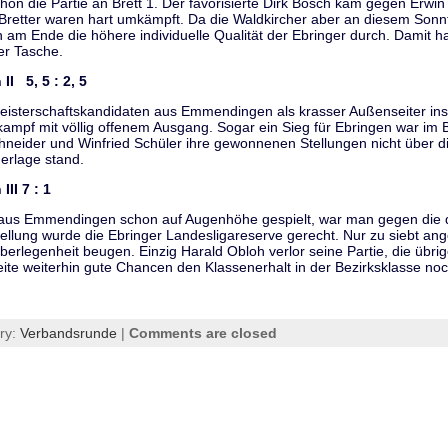
hon die Partie an Brett 1. Der favorisierte Dirk Bösch kam gegen Erwin 
Bretter waren hart umkämpft. Da die Waldkircher aber an diesem Sonnt
h am Ende die höhere individuelle Qualität der Ebringer durch. Damit h
der Tasche.
I 5, 5 : 2, 5
isterschaftskandidaten aus Emmendingen als krasser Außenseiter ins S
mpf mit völlig offenem Ausgang. Sogar ein Sieg für Ebringen war im 
hneider und Winfried Schüler ihre gewonnenen Stellungen nicht über di
erlage stand.
II 7 : 1
 aus Emmendingen schon auf Augenhöhe gespielt, war man gegen die 
stellung wurde die Ebringer Landesligareserve gerecht. Nur zu siebt ang
rlegenheit beugen. Einzig Harald Obloh verlor seine Partie, die übrig
eite weiterhin gute Chancen den Klassenerhalt in der Bezirksklasse noc
ry:
Verbandsrunde
|
Comments are closed