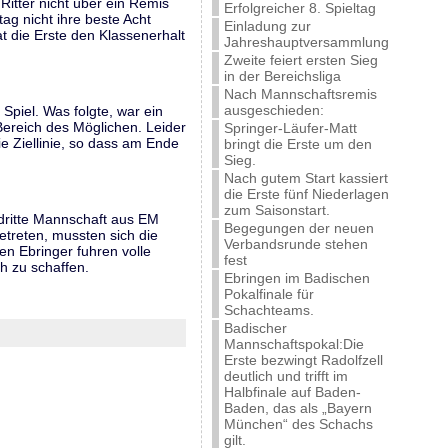
Ritter nicht über ein Remis
Erfolgreicher 8. Spieltag
ag nicht ihre beste Acht
Einladung zur
at die Erste den Klassenerhalt
Jahreshauptversammlung
Zweite feiert ersten Sieg
in der Bereichsliga
Nach Mannschaftsremis
ausgeschieden:
piel. Was folgte, war ein
Bereich des Möglichen. Leider
Springer-Läufer-Matt
e Ziellinie, so dass am Ende
bringt die Erste um den
Sieg.
Nach gutem Start kassiert
die Erste fünf Niederlagen
zum Saisonstart.
dritte Mannschaft aus EM
Begegungen der neuen
etreten, mussten sich die
Verbandsrunde stehen
en Ebringer fuhren volle
fest
h zu schaffen.
Ebringen im Badischen
Pokalfinale für
Schachteams.
Badischer
Mannschaftspokal:Die
Erste bezwingt Radolfzell
deutlich und trifft im
Halbfinale auf Baden-
Baden, das als „Bayern
München“ des Schachs
gilt.