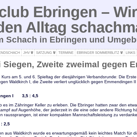
lub Ebringen – Wir
den Alltag schachm
um Schach in Ebringen und Umge
ENDSCHACH
JHV
SATZUNG
TERMINE
EBRINGER SOMMERBLITZ
LINKS
ei Siegen, Zweite zweimal gegen
Kurs am 5. und 6. Spieltag der diesjährigen Verbandsrunde: Die Erste
gen Waldkirch I, die Zweite verliert unglücklich gegen Emmendingen II 
ringen I 3,5 : 4,5
 es im Zähringer Keller zu erleben. Die Ebringer hatten zwar den etw
 Kampf auf Augenhöhe, der jederzeit in die eine oder andere Richtung 
en raussprangen, ist einer kompakten Mannschaftsleistung zu verdanke
: 2,5
 aus Waldkirch wurde es erwartungsgemäß kein leichtes Match für die 