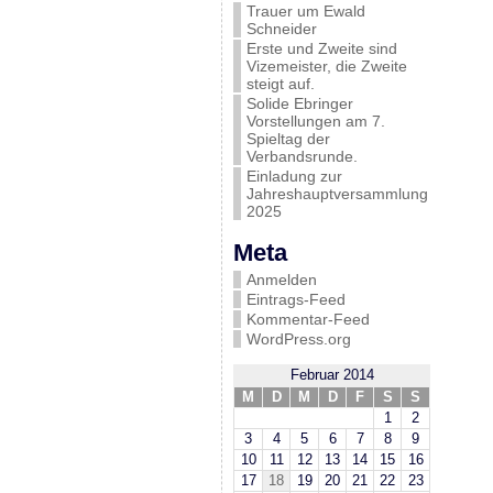
Trauer um Ewald
Schneider
Erste und Zweite sind
Vizemeister, die Zweite
steigt auf.
Solide Ebringer
Vorstellungen am 7.
Spieltag der
Verbandsrunde.
Einladung zur
Jahreshauptversammlung
2025
Meta
Anmelden
Eintrags-Feed
Kommentar-Feed
WordPress.org
Februar 2014
M
D
M
D
F
S
S
1
2
3
4
5
6
7
8
9
10
11
12
13
14
15
16
17
18
19
20
21
22
23