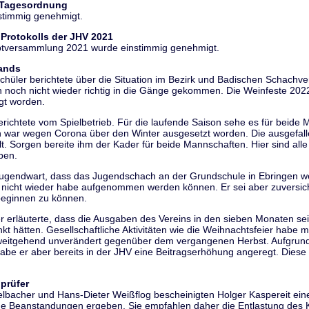
 Tagesordnung
stimmig genehmigt.
Protokolls der JHV 2021
uptversammlung 2021 wurde einstimmig genehmigt.
tands
Schüler berichtete über die Situation im Bezirk und Badischen Schac
n noch nicht wieder richtig in die Gänge gekommen. Die Weinfeste 2022
gt worden.
erichtete vom Spielbetrieb. Für die laufende Saison sehe es für beide 
on war wegen Corona über den Winter ausgesetzt worden. Die ausgefall
 Sorgen bereite ihm der Kader für beide Mannschaften. Hier sind alle 
ben.
 Jugendwart, dass das Jugendschach an der Grundschule in Ebringen 
 nicht wieder habe aufgenommen werden können. Er sei aber zuversich
beginnen zu können.
er erläuterte, dass die Ausgaben des Vereins in den sieben Monaten se
nkt hätten. Gesellschaftliche Aktivitäten wie die Weihnachtsfeier hab
 weitgehend unverändert gegenüber dem vergangenen Herbst. Aufgrund
abe er aber bereits in der JHV eine Beitragserhöhung angeregt. Diese
prüfer
lbacher und Hans-Dieter Weißflog bescheinigten Holger Kaspereit ein
e Beanstandungen ergeben. Sie empfahlen daher die Entlastung des K