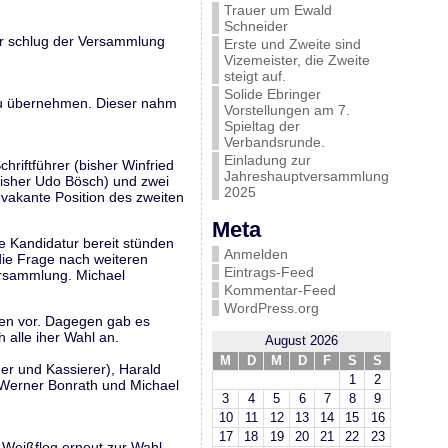
Trauer um Ewald
Schneider
Er schlug der Versammlung
Erste und Zweite sind
Vizemeister, die Zweite
steigt auf.
Solide Ebringer
 zu übernehmen. Dieser nahm
Vorstellungen am 7.
Spieltag der
Verbandsrunde.
Einladung zur
chriftführer (bisher Winfried
Jahreshauptversammlung
(bisher Udo Bösch) und zwei
2025
vakante Position des zweiten
Meta
e Kandidatur bereit stünden
Anmelden
die Frage nach weiteren
Eintrags-Feed
ersammlung. Michael
Kommentar-Feed
WordPress.org
ten vor. Dagegen gab es
alle iher Wahl an.
August 2026
M
D
M
D
F
S
S
der und Kassierer), Harald
1
2
r Werner Bonrath und Michael
3
4
5
6
7
8
9
10
11
12
13
14
15
16
17
18
19
20
21
22
23
 Weißflog erneut zur Wahl.