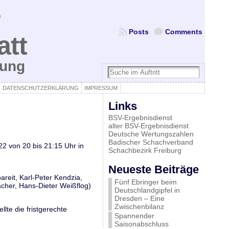
Posts
Comments
att
bung
DATENSCHUTZERKLÄRUNG
IMPRESSUM
Links
BSV-Ergebnisdienst
alter BSV-Ergebnisdienst
Deutsche Wertungszahlen
Badischer Schachverband
2 von 20 bis 21:15 Uhr in
Schachbezirk Freiburg
Neueste Beiträge
eit, Karl-Peter Kendzia,
Fünf Ebringer beim
acher, Hans-Dieter Weißflog)
Deutschlandgipfel in
Dresden – Eine
Zwischenbilanz
lte die fristgerechte
Spannender
Saisonabschluss