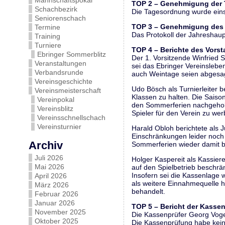
Mannschaftspokal
TOP 2 – Genehmigung der
Schachbezirk
Die Tagesordnung wurde ein
Seniorenschach
TOP 3 – Genehmigung des 
Termine
Das Protokoll der Jahresha
Training
Turniere
TOP 4 – Berichte des Vors
Ebringer Sommerblitz
Der 1. Vorsitzende Winfried 
Veranstaltungen
sei das Ebringer Vereinslebe
Verbandsrunde
auch Weintage seien abgesa
Vereinsgeschichte
Udo Bösch als Turnierleiter b
Vereinsmeisterschaft
Klassen zu halten. Die Sais
Vereinpokal
den Sommerferien nachgeholt.
Vereinsblitz
Spieler für den Verein zu wer
Vereinsschnellschach
Vereinsturnier
Harald Obloh berichtete als
Einschränkungen leider noch
Archiv
Sommerferien wieder damit 
Juli 2026
Holger Kaspereit als Kassier
Mai 2026
auf den Spielbetrieb beschrä
Insofern sei die Kassenlage
April 2026
als weitere Einnahmequelle h
März 2026
behandelt.
Februar 2026
Januar 2026
TOP 5 – Bericht der Kassen
November 2025
Die Kassenprüfer Georg Voge
Oktober 2025
Die Kassenprüfung habe kein