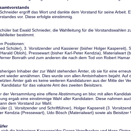
esamtvorstands
chneider ergriff das Wort und dankte dem Vorstand für seine Arbeit. 
standes vor. Diese erfolgte einstimmig.
Schüler bat Ewald Schnieder, die Wahlleitung für die Vorstandswahlen
ahlleiter bestimmt.
n Positionen:
ied Schüler), 3. Vorsitzender und Kassierer (bisher Holger Kaspereit), S
 Harald Obloh), Pressewart (bisher Karl-Peter Kendzia), Materialwart 
 Werner Bonrath und zum anderen die nach dem Tod von Robert Hamar 
isherigen Inhaber der zur Wahl stehenden Ämter, ob sie für eine erneut
Amt wieder annähmen. Dies wurde von allen Amtsinhabern bejaht. Auf 
setzten Ämter gab es keine weiteren Kandidaturen aus der Mitte der V
 Kandidatur für das vakante Amt des zweiten Beisitzers.
r der Versammlung eine offene Abstimmung en bloc mit allen Kandida
ung ergab eine einstimmige Wahl aller Kandidaten. Diese nahmen auch 
dann dem Vorstand zur Wahl.
er (1. Vorsitzender und Schriftführer), Holger Kapsereit (3. Vorsitzen
er Kendzia (Pressewart), Udo Bösch (Materialwart) sowie als Beisitze
üfer
 sich die bisherigen Kassenprüfer Georg Vogelbacher und Hans-Dieter