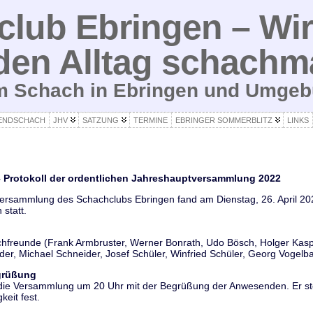
lub Ebringen – Wir
den Alltag schachm
um Schach in Ebringen und Umge
ENDSCHACH
JHV
SATZUNG
TERMINE
EBRINGER SOMMERBLITZ
LINKS
– Protokoll der ordentlichen Jahreshauptversammlung 2022
versammlung des Schachclubs Ebringen fand am Dienstag, 26. April 202
statt.
freunde (Frank Armbruster, Werner Bonrath, Udo Bösch, Holger Kaspar
er, Michael Schneider, Josef Schüler, Winfried Schüler, Georg Vogelb
grüßung
 die Versammlung um 20 Uhr mit der Begrüßung der Anwesenden. Er stel
eit fest.