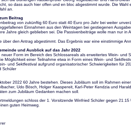
cht, so dass auch hier offen und en bloc abgestimmt wurde. Die Wahl e
ahl an.
zum Beitrag
enbeitrag von zukünftig 60 Euro statt 40 Euro pro Jahr bei weiter unve
 weggefallenen Einnahmen aus den Weintagen bei gestiegenen Ausgab
re Jahre gleich geblieben sei. Die Passivenbeiträge wolle man nur in
e über den Antrag abgestimmt. Das Ergebnis war eine einstimmige A
Gemeinde und Ausblick auf das Jahr 2022
n neuer Form im Bereich des Schlossareals als erweitertes Wein- und Se
ie Möglichkeit einer Teilnahme etwa in Form eines Wein- und Sektfestiv
in- und Sektfestival aufgrund organisatorischer Schwierigkeiten für 2
d Schüler
ktober 2022 60 Jahre bestehen. Dieses Jubiläum soll im Rahmen eine
lbacher, Udo Bösch, Holger Kaaspereit, Karl-Peter Kendzia und Harald
vitäten zum Jubiläum Gedanken machen soll.
rtmeldungen schloss der 1. Vorsitzende Winfried Schüler gegen 21:1
einen guten Heimweg.
hrer