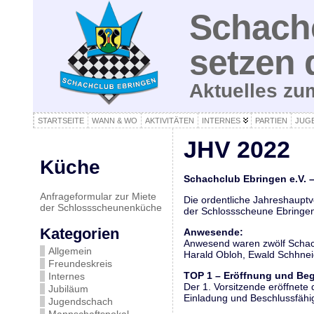
Schachc
setzen 
Aktuelles z
STARTSEITE
WANN & WO
AKTIVITÄTEN
INTERNES
PARTIEN
JUG
JHV 2022
Küche
Schachclub Ebringen e.V. 
Anfrageformular zur Miete
Die ordentliche Jahreshaupt
der Schlossscheunenküche
der Schlossscheune Ebringen 
Kategorien
Anwesende:
Anwesend waren zwölf Schach
Allgemein
Harald Obloh, Ewald Schhneid
Freundeskreis
TOP 1 – Eröffnung und Be
Internes
Der 1. Vorsitzende eröffnete
Jubiläum
Einladung und Beschlussfähigk
Jugendschach