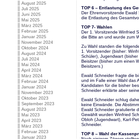
August 2025
TOP 6 – Entlastung des G
Juli 2025
Der Ehrenvorsitzende Ewald S
Juni 2025
die Entlastung des Gesamtvor
Mai 2025
März 2025
TOP 7- Wahlen
Februar 2025
Der 1. Vorsitzende Winfried 
Januar 2025
die Bitte an und wurde zum W
November 2024
Zu Wahl standen die folgende
Oktober 2024
1. Vorsitzender (bisher: Winfr
August 2024
Schüler), Jugendwart (bisher
Juli 2024
Beisitzer (bisher zum einen
Mai 2024
Beisitzers.)
April 2024
Ewald Schneider fragte die b
März 2024
und im Falle einer Wahl das 
Februar 2024
Kandidaten für die bisher be
Januar 2024
Schneider erklärte aber seine
November 2023
Oktober 2023
Ewald Schneider schlug dahe
September 2023
keine Einwände. Die Abstimm
August 2023
Ewald Schneider gratulierte 
Gewählt wurden Winfried Schül
Mai 2023
Obloh (Jugendwart), Karl-Pet
April 2023
Schneider.
März 2023
Februar 2023
TOP 8 – Wahl der Kassenpr
Januar 2023
Nach einigem Zögern stellten