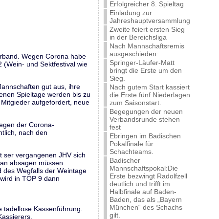
Erfolgreicher 8. Spieltag
Einladung zur
Jahreshauptversammlung
Zweite feiert ersten Sieg
in der Bereichsliga
Nach Mannschaftsremis
ausgeschieden:
hverband. Wegen Corona habe
Springer-Läufer-Matt
 (Wein- und Sektfestival wie
bringt die Erste um den
Sieg.
Mannschaften gut aus, ihre
Nach gutem Start kassiert
enen Spieltage werden bis zu
die Erste fünf Niederlagen
Mitgieder aufgefordert, neue
zum Saisonstart.
Begegungen der neuen
Verbandsrunde stehen
wegen der Corona-
fest
tlich, nach den
Ebringen im Badischen
Pokalfinale für
Schachteams.
it ser vergangenen JHV sich
Badischer
e man absagen müssen.
Mannschaftspokal:Die
 des Wegfalls der Weintage
Erste bezwingt Radolfzell
 wird in TOP 9 dann
deutlich und trifft im
Halbfinale auf Baden-
Baden, das als „Bayern
München“ des Schachs
e tadellose Kassenführung.
gilt.
assierers.