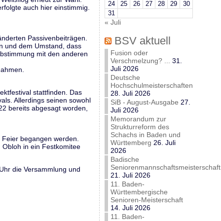
24
25
26
27
28
29
30
rfolgte auch hier einstimmig.
31
« Juli
ränderten Passivenbeiträgen.
BSV aktuell
en und dem Umstand, dass
Fusion oder
 Abstimmung mit den anderen
Verschmelzung? ...
31.
Juli 2026
nnahmen.
Deutsche
Hochschulmeisterschaften
ktfestival stattfinden. Das
28. Juli 2026
als. Allerdings seinen sowohl
SiB - August-Ausgabe
27.
022 bereits abgesagt worden,
Juli 2026
Memorandum zur
Strukturreform des
Schachs in Baden und
r Feier begangen werden.
Württemberg
26. Juli
 Obloh in ein Festkomitee
2026
Badische
Seniorenmannschaftsmeisterschaft
5 Uhr die Versammlung und
21. Juli 2026
11. Baden-
Württembergische
Senioren-Meisterschaft
14. Juli 2026
11. Baden-