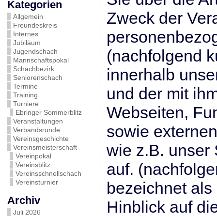
Kategorien
Zweck der Vera
Allgemein
Freundeskreis
personenbezo
Internes
Jubiläum
(nachfolgend k
Jugendschach
Mannschaftspokal
Schachbezirk
innerhalb uns
Seniorenschach
Termine
und der mit i
Training
Turniere
Webseiten, Fun
Ebringer Sommerblitz
Veranstaltungen
sowie externen
Verbandsrunde
Vereinsgeschichte
wie z.B. unser 
Vereinsmeisterschaft
Vereinpokal
auf. (nachfol
Vereinsblitz
Vereinsschnellschach
Vereinsturnier
bezeichnet als
Archiv
Hinblick auf d
Juli 2026