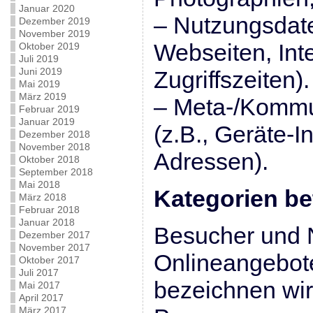
Januar 2020
– Nutzungsdate
Dezember 2019
November 2019
Webseiten, Int
Oktober 2019
Juli 2019
Juni 2019
Zugriffszeiten).
Mai 2019
März 2019
– Meta-/Kommu
Februar 2019
Januar 2019
(z.B., Geräte-I
Dezember 2018
November 2018
Adressen).
Oktober 2018
September 2018
Mai 2018
Kategorien be
März 2018
Februar 2018
Januar 2018
Besucher und 
Dezember 2017
November 2017
Onlineangebot
Oktober 2017
Juli 2017
bezeichnen wir
Mai 2017
April 2017
März 2017