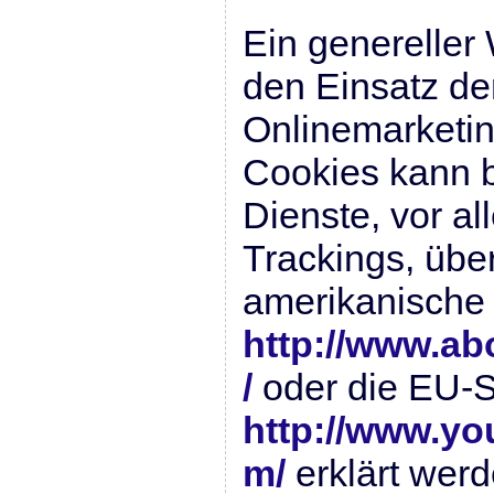
Ein genereller
den Einsatz d
Onlinemarketin
Cookies kann b
Dienste, vor al
Trackings, übe
amerikanische 
http://www.ab
/
oder die EU-S
http://www.yo
m/
erklärt wer