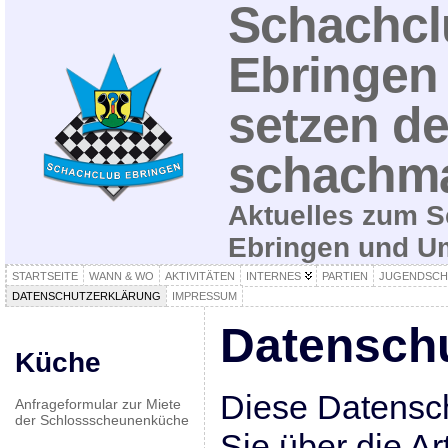
Schachcl
Ebringen 
setzen de
schachma
Aktuelles zum S
Ebringen und 
STARTSEITE
WANN & WO
AKTIVITÄTEN
INTERNES
PARTIEN
JUGENDSCH
DATENSCHUTZERKLÄRUNG
IMPRESSUM
Datenschu
Küche
Diese Datensch
Anfrageformular zur Miete
der Schlossscheunenküche
Sie über die A