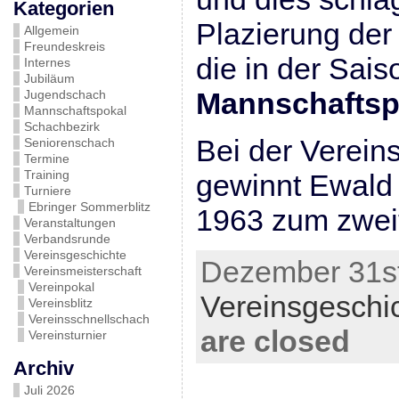
Kategorien
Plazierung der
Allgemein
Freundeskreis
die in der Sai
Internes
Jubiläum
Mannschaftsp
Jugendschach
Mannschaftspokal
Schachbezirk
Bei der Verein
Seniorenschach
Termine
Training
gewinnt Ewald
Turniere
Ebringer Sommerblitz
1963 zum zweit
Veranstaltungen
Verbandsrunde
Vereinsgeschichte
Dezember 31st
Vereinsmeisterschaft
Vereinpokal
Vereinsgeschi
Vereinsblitz
Vereinsschnellschach
are closed
Vereinsturnier
Archiv
Juli 2026