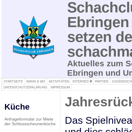
Schachcl
Ebringen 
setzen de
schachma
Aktuelles zum S
Ebringen und 
STARTSEITE
WANN & WO
AKTIVITÄTEN
INTERNES
PARTIEN
JUGENDSCH
DATENSCHUTZERKLÄRUNG
IMPRESSUM
Jahresrück
Küche
Das Spielnivea
Anfrageformular zur Miete
der Schlossscheunenküche
und dies schläg