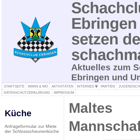
Schachcl
Ebringen 
setzen de
schachma
Aktuelles zum S
Ebringen und 
STARTSEITE
WANN & WO
AKTIVITÄTEN
INTERNES
PARTIEN
JUGENDSCH
DATENSCHUTZERKLÄRUNG
IMPRESSUM
Maltes
Küche
Mannschaf
Anfrageformular zur Miete
der Schlossscheunenküche