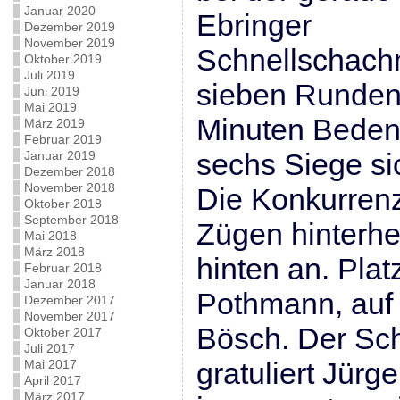
Januar 2020
Ebringer
Dezember 2019
November 2019
Schnellschachm
Oktober 2019
Juli 2019
sieben Runden 
Juni 2019
Mai 2019
Minuten Bedenk
März 2019
Februar 2019
sechs Siege si
Januar 2019
Dezember 2018
November 2018
Die Konkurrenz
Oktober 2018
September 2018
Zügen hinterher
Mai 2018
März 2018
hinten an. Plat
Februar 2018
Januar 2018
Pothmann, auf 
Dezember 2017
November 2017
Bösch. Der Sc
Oktober 2017
Juli 2017
gratuliert Jürg
Mai 2017
April 2017
März 2017