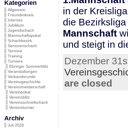
Kategorien
in der Kreisliga
Allgemein
Freundeskreis
die Bezirkslig
Internes
Jubiläum
Mannschaft
wi
Jugendschach
Mannschaftspokal
Schachbezirk
und steigt in d
Seniorenschach
Termine
Training
Dezember 31st
Turniere
Ebringer Sommerblitz
Vereinsgeschi
Veranstaltungen
Verbandsrunde
are closed
Vereinsgeschichte
Vereinsmeisterschaft
Vereinpokal
Vereinsblitz
Vereinsschnellschach
Vereinsturnier
Archiv
Juli 2026