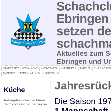
Schachcl
Ebringen 
setzen de
schachma
Aktuelles zum S
Ebringen und 
STARTSEITE
WANN & WO
AKTIVITÄTEN
INTERNES
PARTIEN
JUGENDSCH
DATENSCHUTZERKLÄRUNG
IMPRESSUM
Jahresrück
Küche
Die Saison 197
Anfrageformular zur Miete
der Schlossscheunenküche
1.Mannschaft