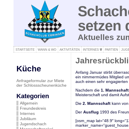
Schachc
setzen 
Aktuelles z
STARTSEITE
WANN & WO
AKTIVITÄTEN
INTERNES
PARTIEN
JUG
Jahresrückbl
Küche
Anfang Januar stirbt überras
ein nimmermüdes Mitglied und
Anfrageformular zur Miete
auch einen sehr engagierten 
der Schlossscheunenküche
Nachdem die
1. Mannschaft
Kategorien
Meisterschaft und damit Aufst
Allgemein
Die
2. Mannschaft
kann von 
Freundeskreis
Der
Ausflug
1993 des Freund
Internes
Jubiläum
[osm_map lat=“48.9″ long=“1
Jugendschach
marker_name=“guest_house.