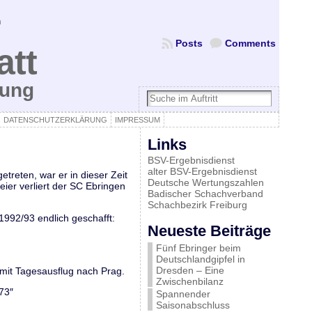
Posts
Comments
att
bung
DATENSCHUTZERKLÄRUNG
IMPRESSUM
Links
BSV-Ergebnisdienst
alter BSV-Ergebnisdienst
etreten, war er in dieser Zeit
Deutsche Wertungszahlen
ier verliert der SC Ebringen
Badischer Schachverband
Schachbezirk Freiburg
 1992/93 endlich geschafft:
Neueste Beiträge
Fünf Ebringer beim
Deutschlandgipfel in
Dresden – Eine
mit Tagesausflug nach Prag.
Zwischenbilanz
73″
Spannender
Saisonabschluss