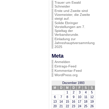
Trauer um Ewald
Schneider
Erste und Zweite sind
Vizemeister, die Zweite
steigt auf.
Solide Ebringer
Vorstellungen am 7.
Spieltag der
Verbandsrunde.
Einladung zur
Jahreshauptversammlung
2025
Meta
Anmelden
Eintrags-Feed
Kommentar-Feed
WordPress.org
Dezember 1993
M
D
M
D
F
S
S
1
2
3
4
5
6
7
8
9
10
11
12
13
14
15
16
17
18
19
20
21
22
23
24
25
26