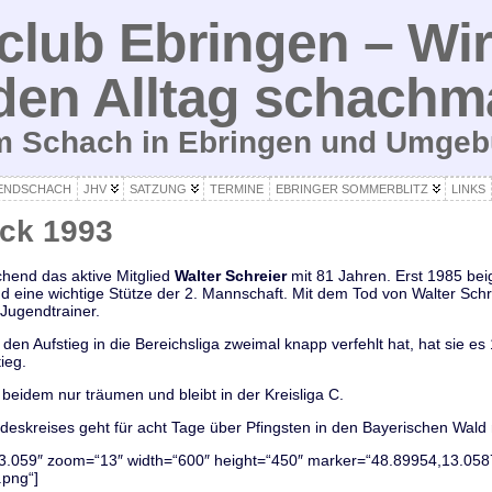
lub Ebringen – Wir
den Alltag schachm
um Schach in Ebringen und Umge
ENDSCHACH
JHV
SATZUNG
TERMINE
EBRINGER SOMMERBLITZ
LINKS
ick 1993
chend das aktive Mitglied
Walter Schreier
mit 81 Jahren. Erst 1985 beig
 eine wichtige Stütze der 2. Mannschaft. Mit dem Tod von Walter Schre
Jugendtrainer.
den Aufstieg in die Bereichsliga zweimal knapp verfehlt hat, hat sie es
ieg.
beidem nur träumen und bleibt in der Kreisliga C.
eskreises geht für acht Tage über Pfingsten in den Bayerischen Wald 
3.059″ zoom=“13″ width=“600″ height=“450″ marker=“48.89954,13.058
png“]