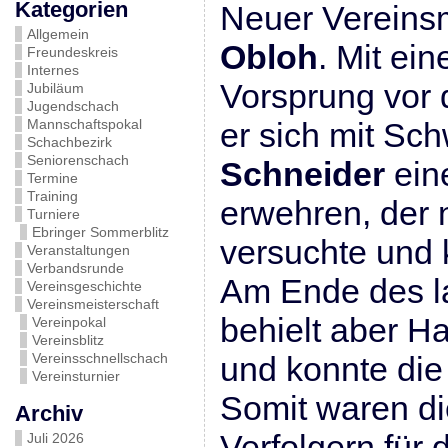
Kategorien
Neuer Vereinsm
Allgemein
Obloh
. Mit ei
Freundeskreis
Internes
Vorsprung vor 
Jubiläum
Jugendschach
Mannschaftspokal
er sich mit Sc
Schachbezirk
Seniorenschach
Schneider
eine
Termine
Training
erwehren, der 
Turniere
Ebringer Sommerblitz
versuchte und 
Veranstaltungen
Verbandsrunde
Am Ende des 
Vereinsgeschichte
Vereinsmeisterschaft
behielt aber H
Vereinpokal
Vereinsblitz
Vereinsschnellschach
und konnte die
Vereinsturnier
Somit waren di
Archiv
Verfolgern für 
Juli 2026