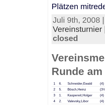
Plätzen mitrede
Juli 9th, 2008 
Vereinsturnier
closed
Vereinsmei
Runde am 2
1
6.
Schneider,Ewald
(4)
2
5.
Bösch,Heinz
(3
3
1.
Kaspereit,Holger
(4)
4
2.
Valevsky,Libor
(4)