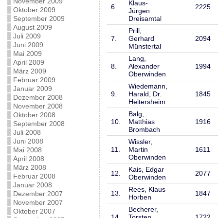
November 2009
Klaus-
6.
2225
Oktober 2009
Jürgen
September 2009
Dreisamtal
August 2009
Prill,
Juli 2009
7.
Gerhard
2094
Juni 2009
Münstertal
Mai 2009
Lang,
April 2009
8.
Alexander
1994
März 2009
Oberwinden
Februar 2009
Wiedemann,
Januar 2009
9.
Harald, Dr.
1845
Dezember 2008
Heitersheim
November 2008
Balg,
Oktober 2008
10.
Matthias
1916
September 2008
Brombach
Juli 2008
Juni 2008
Wissler,
11.
Martin
1611
Mai 2008
Oberwinden
April 2008
März 2008
Kais, Edgar
12.
2077
Februar 2008
Oberwinden
Januar 2008
Rees, Klaus
13.
1847
Dezember 2007
Horben
November 2007
Becherer,
Oktober 2007
14.
Torsten
1722