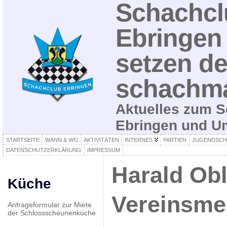
Schachcl
Ebringen 
setzen de
schachma
Aktuelles zum S
Ebringen und 
STARTSEITE
WANN & WO
AKTIVITÄTEN
INTERNES
PARTIEN
JUGENDSCH
DATENSCHUTZERKLÄRUNG
IMPRESSUM
Harald Obl
Küche
Vereinsme
Anfrageformular zur Miete
der Schlossscheunenküche