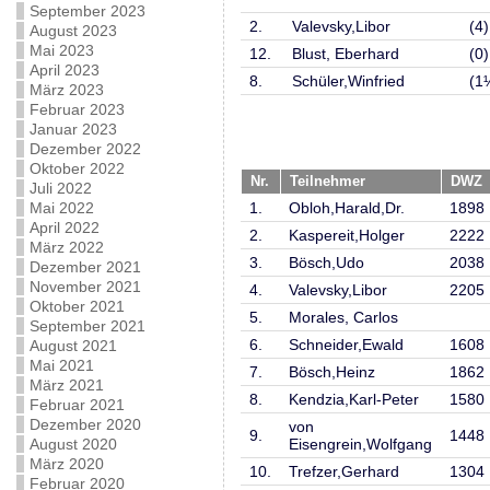
September 2023
2.
Valevsky,Libor
(4)
August 2023
Mai 2023
12.
Blust, Eberhard
(0)
April 2023
8.
Schüler,Winfried
(1
März 2023
Februar 2023
Januar 2023
Dezember 2022
Oktober 2022
Nr.
Teilnehmer
DWZ
Juli 2022
Mai 2022
1.
Obloh,Harald,Dr.
1898
April 2022
2.
Kaspereit,Holger
2222
März 2022
3.
Bösch,Udo
2038
Dezember 2021
November 2021
4.
Valevsky,Libor
2205
Oktober 2021
5.
Morales, Carlos
September 2021
6.
Schneider,Ewald
1608
August 2021
Mai 2021
7.
Bösch,Heinz
1862
März 2021
8.
Kendzia,Karl-Peter
1580
Februar 2021
Dezember 2020
von
9.
1448
August 2020
Eisengrein,Wolfgang
März 2020
10.
Trefzer,Gerhard
1304
Februar 2020