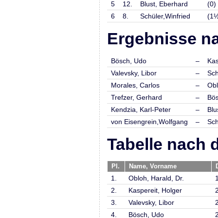
5
12.
Blust, Eberhard
(0)
6
8.
Schüler,Winfried
(1
Ergebnisse na
Bösch, Udo
–
Kas
Valevsky, Libor
–
Sch
Morales, Carlos
–
Obl
Trefzer, Gerhard
–
Bös
Kendzia, Karl-Peter
–
Blu
von Eisengrein,Wolfgang
–
Sch
Tabelle nach 
Pl.
Name, Vorname
1.
Obloh, Harald, Dr.
2.
Kaspereit, Holger
3.
Valevsky, Libor
4.
Bösch, Udo