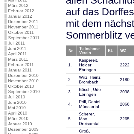
allen Schachlu
April 2012
März 2012
auf das Dorffes
Februar 2012
Januar 2012
mit dem nächst
Dezember 2011
November 2011
Sommerblitz ve
Oktober 2011
September 2011
Juli 2011
Juni 2011
Teilnehmer
Nr.
KL
WZ
Verein
April 2011
März 2011
Kaspereit,
Februar 2011
1.
Holger
2222
Ebringen
Januar 2011
Dezember 2010
Wirz, Heinz
2.
2180
November 2010
Brombach
Oktober 2010
Bösch, Udo
September 2010
3.
2038
Ebringen
Juli 2010
Prill, Daniel
Juni 2010
4.
2068
Münstertal
Mai 2010
April 2010
Scherer,
März 2010
5.
Max
2265
Dreisamtal
Januar 2010
Dezember 2009
Groß,