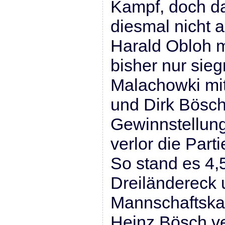
Kampf, doch d
diesmal nicht a
Harald Obloh 
bisher nur sieg
Malachowki mi
und Dirk Bösch
Gewinnstellung
verlor die Part
So stand es 4,5
Dreiländereck 
Mannschaftska
Heinz Bösch ve