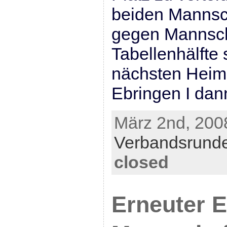
beiden Mannsc
gegen Mannsch
Tabellenhälfte st
nächsten Heims
Ebringen I dann
März 2nd, 2008
Verbandsrund
closed
Erneuter E