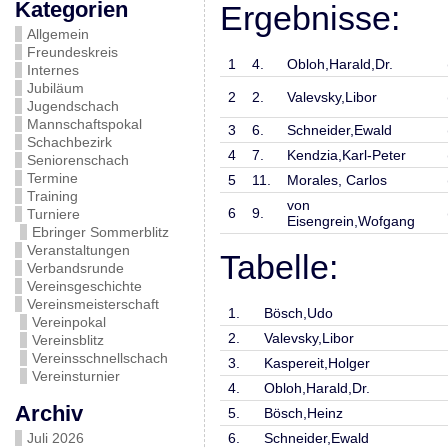
Kategorien
Ergebnisse:
Allgemein
Freundeskreis
1
4.
Obloh,Harald,Dr.
Internes
Jubiläum
2
2.
Valevsky,Libor
Jugendschach
Mannschaftspokal
3
6.
Schneider,Ewald
Schachbezirk
4
7.
Kendzia,Karl-Peter
Seniorenschach
Termine
5
11.
Morales, Carlos
Training
von
6
9.
Turniere
Eisengrein,Wofgang
Ebringer Sommerblitz
Veranstaltungen
Tabelle:
Verbandsrunde
Vereinsgeschichte
Vereinsmeisterschaft
1.
Bösch,Udo
Vereinpokal
2.
Valevsky,Libor
Vereinsblitz
Vereinsschnellschach
3.
Kaspereit,Holger
Vereinsturnier
4.
Obloh,Harald,Dr.
Archiv
5.
Bösch,Heinz
Juli 2026
6.
Schneider,Ewald