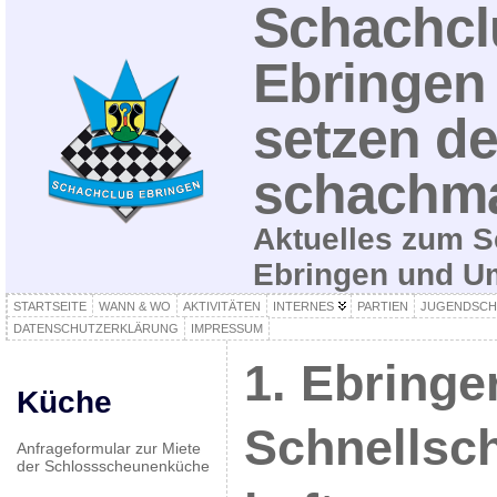
Schachcl
Ebringen 
setzen de
schachma
Aktuelles zum S
Ebringen und 
STARTSEITE
WANN & WO
AKTIVITÄTEN
INTERNES
PARTIEN
JUGENDSCH
DATENSCHUTZERKLÄRUNG
IMPRESSUM
1. Ebringe
Küche
Schnellsc
Anfrageformular zur Miete
der Schlossscheunenküche