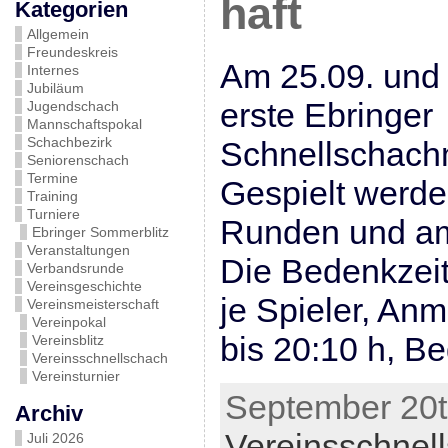
haft
Kategorien
Allgemein
Freundeskreis
Am 25.09. und 0
Internes
Jubiläum
erste Ebringer
Jugendschach
Mannschaftspokal
Schachbezirk
Schnellschachm
Seniorenschach
Termine
Gespielt werde
Training
Turniere
Runden und am
Ebringer Sommerblitz
Veranstaltungen
Die Bedenkzeit
Verbandsrunde
Vereinsgeschichte
je Spieler, An
Vereinsmeisterschaft
Vereinpokal
bis 20:10 h, B
Vereinsblitz
Vereinsschnellschach
Vereinsturnier
September 20th
Archiv
Vereinsschnel
Juli 2026