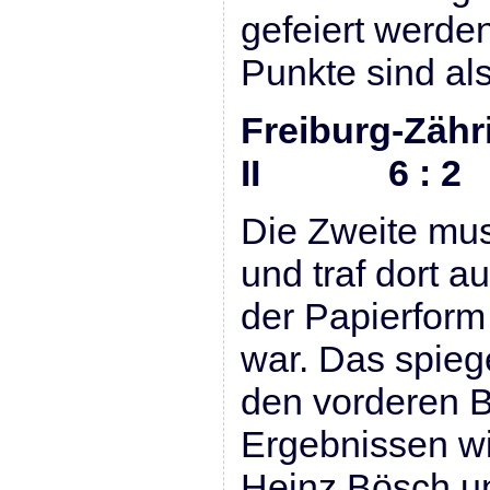
gefeiert werde
Punkte sind al
Freiburg-Zähri
II 6 : 2
Die Zweite mu
und traf dort a
der Papierform
war. Das spiege
den vorderen B
Ergebnissen wi
Heinz Bösch u