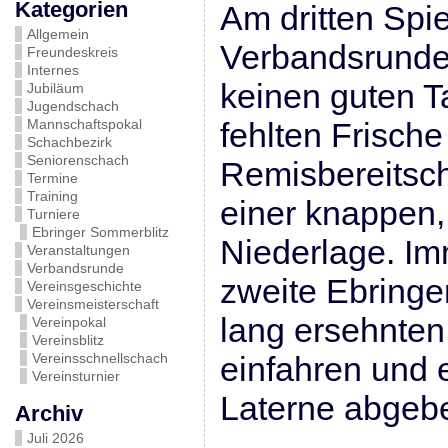
Kategorien
Am dritten Spie
Allgemein
Verbandsrunde 
Freundeskreis
Internes
keinen guten T
Jubiläum
Jugendschach
Mannschaftspokal
fehlten Frisch
Schachbezirk
Seniorenschach
Remisbereitsch
Termine
Training
einer knappen,
Turniere
Ebringer Sommerblitz
Niederlage. Im
Veranstaltungen
Verbandsrunde
zweite Ebringe
Vereinsgeschichte
Vereinsmeisterschaft
lang ersehnten
Vereinpokal
Vereinsblitz
Vereinsschnellschach
einfahren und 
Vereinsturnier
Laterne abgeb
Archiv
Juli 2026