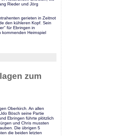
gang Rieder und Jörg
ntrahenten gerieten in Zeitnot
nde den kühleren Kopf. Sein
er“ für Ebringen in
beim kommenden Heimspiel
rlagen zum
gen Oberkirch. An allen
Udo Bösch seine Partie
nd Ebringen führte plötzlich
 Jürgen und Chris mussten
auben. Die übrigen 5
ten die beiden letzten