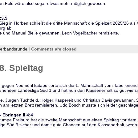
en Feld wäre also sogar etwas mehr möglich gewesen.
:3,5
Sieg in Horben schließt die dritte Mannschaft die Spielzeit 2025/26 als 
urg ab.
ke und Manuel Bleile gewannen, Leon Vogelbacher remisierte.
erbandsrunde
|
Comments are closed
8. Spieltag
g gegen Neumühl katapultierte sich die 1. Mannschaft vom Tabellenende
henden Landesliga Süd 1 und hat nun den Klassenerhalt so gut wie si
be, Jürgen Tuchtfeld, Holger Kaspereit und Christian Davis gewannen
h am letzten Brett remisierten, Udo Bösch musste sich leider geschlag
Ebringen II 4:4
Pumpe Freiburg hat die zweite Mannschaft nun einen Spieltag vor de
sliga Süd 3 sicher und damit gute Chancen auf den Klassenerhalt, wenn 