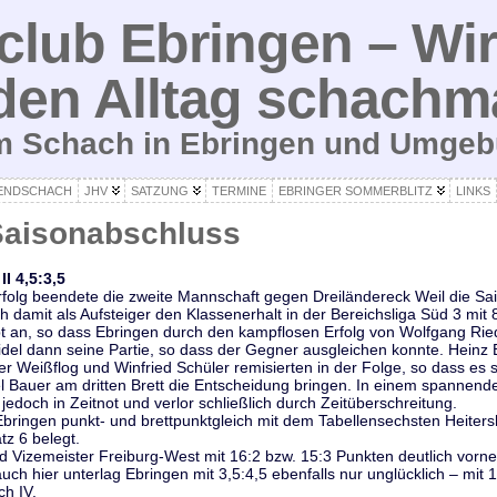
lub Ebringen – Wir
den Alltag schachm
um Schach in Ebringen und Umge
ENDSCHACH
JHV
SATZUNG
TERMINE
EBRINGER SOMMERBLITZ
LINKS
aisonabschluss
II 4,5:3,5
rfolg beendete die zweite Mannschaft gegen Dreiländereck Weil die Sa
ch damit als Aufsteiger den Klassenerhalt in der Bereichsliga Süd 3 mit
ebt an, so dass Ebringen durch den kampflosen Erfolg von Wolfgang Ried
eidel dann seine Partie, so dass der Gegner ausgleichen konnte. Heinz 
r Weißflog und Winfried Schüler remisierten in der Folge, so dass es s
l Bauer am dritten Brett die Entscheidung bringen. In einem spannende
edoch in Zeitnot und verlor schließlich durch Zeitüberschreitung.
t Ebringen punkt- und brettpunktgleich mit dem Tabellensechsten Heiter
tz 6 belegt.
Vizemeister Freiburg-West mit 16:2 bzw. 15:3 Punkten deutlich vorne
uch hier unterlag Ebringen mit 3,5:4,5 ebenfalls nur unglücklich – mit 
h IV.