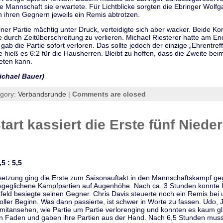
ke Mannschaft sie erwartete. Für Lichtblicke sorgten die Ebringer Wolf
h ihren Gegnern jeweils ein Remis abtrotzen.
iner Partie mächtig unter Druck, verteidigte sich aber wacker. Beide Ko
ie durch Zeitüberschreitung zu verlieren. Michael Riesterer hatte am E
ab die Partie sofort verloren. Das sollte jedoch der einzige „Ehrentreff
 hieß es 6:2 für die Hausherren. Bleibt zu hoffen, dass die Zweite 
eten kann.
ichael Bauer)
egory:
Verbandsrunde
|
Comments are closed
art kassiert die Erste fünf Niede
 : 5,5
besetzung ging die Erste zum Saisonauftakt in den Mannschaftskampf ge
ausgeglichene Kampfpartien auf Augenhöhe. Nach ca. 3 Stunden konnte 
eld besiegte seinen Gegner. Chris Davis steuerte noch ein Remis bei u
voller Beginn. Was dann passierte, ist schwer in Worte zu fassen. Udo,
mitansehen, wie Partie um Partie verlorenging und konnten es kaum gl
den Faden und gaben ihre Partien aus der Hand. Nach 6,5 Stunden muss