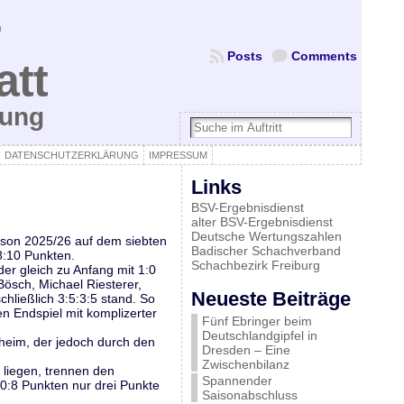
Posts
Comments
att
bung
DATENSCHUTZERKLÄRUNG
IMPRESSUM
Links
BSV-Ergebnisdienst
alter BSV-Ergebnisdienst
Deutsche Wertungszahlen
ison 2025/26 auf dem siebten
Badischer Schachverband
 8:10 Punkten.
Schachbezirk Freiburg
er gleich zu Anfang mit 1:0
Bösch, Michael Riesterer,
Neueste Beiträge
chließlich 3:5:3:5 stand. So
n Endspiel mit komplizerter
Fünf Ebringer beim
Deutschlandgipfel in
sheim, der jedoch durch den
Dresden – Eine
Zwischenbilanz
 liegen, trennen den
Spannender
10:8 Punkten nur drei Punkte
Saisonabschluss