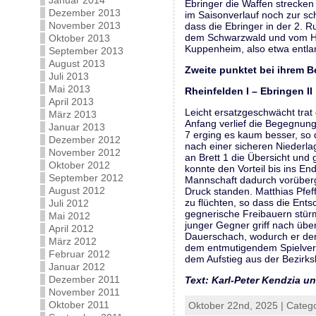
Januar 2014
Ebringer die Waffen strecken 
Dezember 2013
im Saisonverlauf noch zur s
November 2013
dass die Ebringer in der 2.
dem Schwarzwald und vom Ho
Oktober 2013
Kuppenheim, also etwa entla
September 2013
August 2013
Zweite punktet bei ihrem B
Juli 2013
Mai 2013
Rheinfelden I – Ebringen
April 2013
Leicht ersatzgeschwächt trat
März 2013
Anfang verlief die Begegnung 
Januar 2013
7 erging es kaum besser, so 
Dezember 2012
nach einer sicheren Niederlag
November 2012
an Brett 1 die Übersicht un
Oktober 2012
konnte den Vorteil bis ins En
September 2012
Mannschaft dadurch vorüberge
August 2012
Druck standen. Matthias Pfef
zu flüchten, so dass die Entsc
Juli 2012
gegnerische Freibauern stür
Mai 2012
junger Gegner griff nach übe
April 2012
Dauerschach, wodurch er den 
März 2012
dem entmutigendem Spielverla
Februar 2012
dem Aufstieg aus der Bezirksl
Januar 2012
Dezember 2011
Text: Karl-Peter Kendzia u
November 2011
Oktober 2011
Oktober 22nd, 2025 | Categ