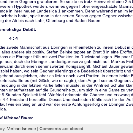
und ihren Gegnern gratulieren. So setzte es trotz Heimvorteil eine 2,
chweren Hypothek werden, wenn es gegen höher eingeschätzte Mannscha
 Runde in ihrer neuen Landesliga 1 ankommen. Denn während man im le
chrhein hatte, spielt man in der neuen Saison gegen Gegner zwisch
ng der A5 bis nach Lahr, Offenburg und Baden-Baden.
ereichsliga-Debüt.
 II 4 : 4
 die zweite Mannschaft aus Ebringen in Rheinfelden zu ihrem Debut in 
alles andere als positiv. Stefan Beinke tappte an Brett 8 in eine Eröff
dass die Ebringer früh mit zwei Punkten im Rückstand lagen. Ein paar
e aus, doch die Ebringer Landesligareserve gab nicht auf: Markus Fink 
d gewann durch einen sehenswerten Königsangriff. Michael Bauer gewa
dspiel halten, wo sein Gegner allerdings die Bedenkzeit überschritt und 
hend ausgleichen, aber es liefen noch zwei Partien, in denen beide E
ferle schaffte es (mit Glück, wie er sagte), dem Angriff seines Gegne
heidung in der letzten Partie fallen musste, in der Winfried Schüler klar
mten unaufhaltsam auf die Grundreihe zu, um sich in eine Dame zu ve
r 5 Stunden Spielzeit fehl. Winfried erkannte die Chance und erzwang 
4:4-Endstand herstellte. Dieses Unentschieden fühlte sich für den Au
uf wie ein Sieg an und war der erste Achtungserfolg der Ebringer Zwei
iga.
nd Michael Bauer
ory:
Verbandsrunde
|
Comments are closed