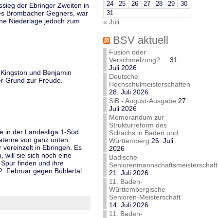
24
25
26
27
28
29
30
sieg der Ebringer Zweiten in
ines Brombacher Gegners, war
31
ine Niederlage jedoch zum
« Juli
BSV aktuell
Fusion oder
Verschmelzung? ...
31.
Juli 2026
y Kingston und Benjamin
Deutsche
er Grund zur Freude.
Hochschulmeisterschaften
28. Juli 2026
SiB - August-Ausgabe
27.
Juli 2026
Memorandum zur
Strukturreform des
e in der Landesliga 1-Süd
Schachs in Baden und
aterne von ganz unten.
Württemberg
26. Juli
vereinzelt in Ebringen. Es
2026
 will sie sich noch eine
Badische
 Spur finden und ihre
Seniorenmannschaftsmeisterschaft
2. Februar gegen Bühlertal.
21. Juli 2026
11. Baden-
Württembergische
Senioren-Meisterschaft
14. Juli 2026
11. Baden-