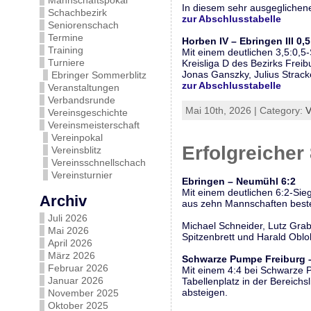
Mannschaftspokal
In diesem sehr ausgeglichen
Schachbezirk
zur Abschlusstabelle
Seniorenschach
Termine
Horben IV – Ebringen III 0,5
Training
Mit einem deutlichen 3,5:0,5-
Turniere
Kreisliga D des Bezirks Freib
Jonas Ganszky, Julius Strac
Ebringer Sommerblitz
zur Abschlusstabelle
Veranstaltungen
Verbandsrunde
Mai 10th, 2026 | Category:
V
Vereinsgeschichte
Vereinsmeisterschaft
Vereinpokal
Erfolgreicher 
Vereinsblitz
Vereinsschnellschach
Vereinsturnier
Ebringen – Neumühl 6:2
Mit einem deutlichen 6:2-Sie
Archiv
aus zehn Mannschaften beste
Juli 2026
Michael Schneider, Lutz Gra
Mai 2026
Spitzenbrett und Harald Oblo
April 2026
März 2026
Schwarze Pumpe Freiburg – 
Februar 2026
Mit einem 4:4 bei Schwarze 
Januar 2026
Tabellenplatz in der Bereich
absteigen.
November 2025
Oktober 2025