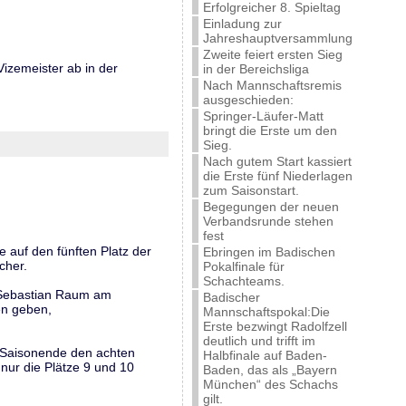
Erfolgreicher 8. Spieltag
Einladung zur
Jahreshauptversammlung
Zweite feiert ersten Sieg
Vizemeister ab in der
in der Bereichsliga
Nach Mannschaftsremis
ausgeschieden:
Springer-Läufer-Matt
bringt die Erste um den
Sieg.
Nach gutem Start kassiert
die Erste fünf Niederlagen
zum Saisonstart.
Begegungen der neuen
Verbandsrunde stehen
fest
 auf den fünften Platz der
Ebringen im Badischen
cher.
Pokalfinale für
Schachteams.
. Sebastian Raum am
Badischer
en geben,
Mannschaftspokal:Die
Erste bezwingt Radolfzell
deutlich und trifft im
m Saisonende den achten
Halbfinale auf Baden-
nur die Plätze 9 und 10
Baden, das als „Bayern
München“ des Schachs
gilt.