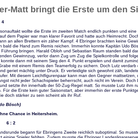
er-Matt bringt die Erste um den 
 4
onauftakt wollte die Erste im zweiten Match endlich punkten und eine 
auf dem Papier war man klarer Favorit und hatte auch Heimrecht. Doch
n an allen Brettern ein zäher Kampf. 4 Ebringer brachten keine Gewin
 bald die Hand zum Remis reichen. Immerhin konnte Kapitän Udo Bös
in Führung bringen. Harald Obloh und Sebastian Raum standen bald da
enden Gewinnzug, verlor dann Zug um Zug die Spielkontrolle und folgeri
 konnte dann mit seinem Sieg den 4. Punkt erspielen und damit zumin
 Grabe mit einem Remis den Teamerfolg zu sichern. Doch Lutz verdarb
nd geriet mächtig unter Druck. Er verteidigte sich gewohnt zäh, landet
fer. Mit diesem Leichtfigurenpaar kann man den Gegner mattsetzen, d
ängst nicht jeder Schachspieler beherrscht, auch nicht im Verein. Doc
f und setzte ihn innerhalb der 50-Zug-Regel matt. So musste Lutz ihm
n. Für die Erste kein guter Saisonstart, aber immerhin der erste Punktg
 doch stärker zu sein scheint als ihr Ruf.
Udo Bösch)
hne Chance in Heitersheim.
II 6 : 2
andsrunde begann für Ebringens Zweite reichlich suboptimal. So musst
rt einige Spieler fehlten. Zudem musste die Ebringer Landesligareserve