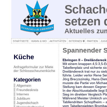
Schachc
setzen 
Aktuelles z
STARTSEITE
WANN & WO
AKTIVITÄTEN
INTERNES
PARTIEN
JUG
Spannender S
Küche
Ebringen II – Dreiländereck 
Mit einem knappen 4,5:3,5-E
Anfrageformular zur Miete
Tabellenplatz und sicherte si
der Schlossscheunenküche
Dreiländereck trat nur zu si
führte. Leider verlor Rene S
Kategorien
Jörg Breczszinsky, Hans-Diete
musste die Partie von Michae
Allgemein
Stellung kam dessen Gegner j
Freundeskreis
In der Abschlusstabelle lieg
Internes
Sieg im direkten Vergleich Pla
Während Meister Umkirch und 
Jubiläum
Tabllendritten Schopfheim – a
Jugendschach
vom Tabellensiebten Brombac