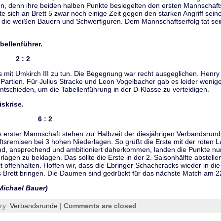
en, denn ihre beiden halben Punkte besiegelten den ersten Mannschafts
te sich an Brett 5 zwar noch einige Zeit gegen den starken Angriff se
en die weißen Bauern und Schwerfiguren. Dem Mannschaftserfolg tat se
bellenführer.
II 2 : 2
es mit Umkirch III zu tun. Die Begegnung war recht ausgeglichen. Henr
artien. Für Julius Stracke und Leon Vogelbacher gab es leider wenig
tschieden, um die Tabellenführung in der D-Klasse zu verteidigen.
iskrise.
ngen I 6 : 2
erster Mannschaft stehen zur Halbzeit der diesjährigen Verbandsrund
sremisen bei 3 hohen Niederlagen. So grüßt die Erste mit der roten L
d, ansprechend und ambitioniert daherkommen, landen die Punkte nur 
lagen zu beklagen. Das sollte die Erste in der 2. Saisonhälfte abstellen,
 offenhalten. Hoffen wir, dass die Ebringer Schachcracks wieder in die
 Brett bringen. Die Daumen sind gedrückt für das nächste Match am 2
 Michael Bauer)
ry:
Verbandsrunde
|
Comments are closed