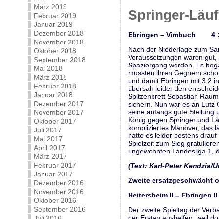
März 2019
Springer-Läuf
Februar 2019
Januar 2019
Dezember 2018
Ebringen – Vimbuch 4 :
November 2018
Nach der Niederlage zum Sais
Oktober 2018
Voraussetzungen waren gut, 
September 2018
Spaziergang werden. Es began
Mai 2018
mussten ihren Gegnern schon
März 2018
und damit Ebringen mit 3:2 
Februar 2018
übersah leider den entscheid
Januar 2018
Spitzenbrett Sebastian Raum
Dezember 2017
sichern. Nun war es an Lutz
seine anfangs gute Stellung u
November 2017
König gegen Springer und Läu
Oktober 2017
kompliziertes Manöver, das l
Juli 2017
hatte es leider bestens drau
Mai 2017
Spielzeit zum Sieg gratuliere
April 2017
ungewohnten Landesliga 1, die
März 2017
Februar 2017
(Text: Karl-Peter Kendzia/
Januar 2017
Zweite ersatzgeschwächt o
Dezember 2016
November 2016
Heitersheim II – Ebringen 
Oktober 2016
September 2016
Der zweite Spieltag der Verb
der Ersten aushelfen, weil do
Juli 2016