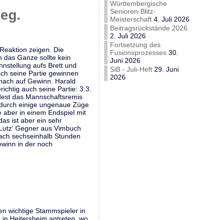
Württembergische
Sieg.
Senioren-Blitz-
Meisterschaft
4. Juli 2026
Beitragsrückstände 2026
2. Juli 2026
Fortsetzung des
Reaktion zeigen. Die
Fusionsprozesses
30.
 das Ganze sollte kein
Juni 2026
nstellung aufs Brett und
SiB - Juli-Heft
29. Juni
ch seine Partie gewinnen
2026
nach auf Gewinn. Harald
chtig auch seine Partie: 3:3.
dest das Mannschaftsremis
 durch einige ungenaue Züge
e aber in einem Endspiel mit
as ist aber ein sehr
h Lutz‘ Gegner aus Vimbuch
 nach sechseinhalb Stunden
ewinn in der noch
en wichtige Stammspieler in
 in Heitersheim antreten, wo