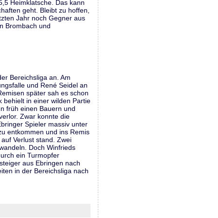
5:5,5 Heimklatsche. Das kann
ften geht. Bleibt zu hoffen,
tzten Jahr noch Gegner aus
en Brombach und
der Bereichsliga an. Am
nungsfalle und René Seidel an
 Remisen später sah es schon
behielt in einer wilden Partie
nn früh einen Bauern und
verlor. Zwar konnte die
bringer Spieler massiv unter
rs zu entkommen und ins Remis
 auf Verlust stand. Zwei
rwandeln. Doch Winfrieds
durch ein Turmopfer
fsteiger aus Ebringen nach
ten in der Bereichsliga nach