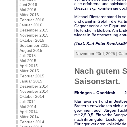
eine erfahrene und spielstar
Juni 2016
Brezczinsky, konnten sie doc
Mai 2016
März 2016
Michael Riesterer stand in se
Februar 2016
und damit in Gefahr die Part
Januar 2016
Gegner verlor eine Figur und g
Dezember 2015
Heitersheim bleiben. Am Ende
wieder in Bestbesetzung antr
November 2015
Oktober 2015
(Text: Karl-Peter Kendzia/M
September 2015
August 2015
November 23rd, 2025 | Cat
Juli 2015
Mai 2015
April 2015
Nach gutem St
März 2015
Februar 2015
Saisonstart.
Januar 2015
Dezember 2014
November 2014
Ebringen – Oberkirch 2,5
Oktober 2014
Klar favorisiert und in Best
Juli 2014
Brettern entwickelten sich 
Mai 2014
gewinnen, auch Jürgen Tuchtf
April 2014
mit 2,5:0,5. Ein verheißungs
März 2014
nach ihren guten Leistungen 
Februar 2014
Ebringer verloren kollektiv 