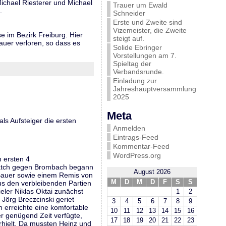
ichael Riesterer und Michael
Trauer um Ewald
.
Schneider
Erste und Zweite sind
Vizemeister, die Zweite
e im Bezirk Freiburg. Hier
steigt auf.
auer verloren, so dass es
Solide Ebringer
Vorstellungen am 7.
Spieltag der
Verbandsrunde.
Einladung zur
Jahreshauptversammlung
2025
Meta
ls Aufsteiger die ersten
Anmelden
Eintrags-Feed
Kommentar-Feed
WordPress.org
 ersten 4
 Match gegen Brombach begann
August 2026
 Bauer sowie einem Remis von
M
D
M
D
F
S
S
us den verbleibenden Partien
eler Niklas Oktai zunächst
1
2
Jörg Breczcinski geriet
3
4
5
6
7
8
9
 erreichte eine komfortable
10
11
12
13
14
15
16
er genügend Zeit verfügte,
17
18
19
20
21
22
23
rhielt. Da mussten Heinz und