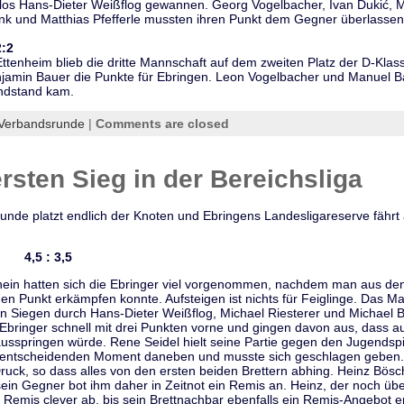
los Hans-Dieter Weißflog gewannen. Georg Vogelbacher, Ivan Dukić, M
ink und Matthias Pfefferle mussten ihren Punkt dem Gegner überlassen
2:2
ttenheim blieb die dritte Mannschaft auf dem zweiten Platz der D-Klass
njamin Bauer die Punkte für Ebringen. Leon Vogelbacher und Manuel B
ndstand kam.
Verbandsrunde
|
Comments are closed
ersten Sieg in der Bereichsliga
unde platzt endlich der Knoten und Ebringens Landesligareserve fährt a
V 4,5 : 3,5
in hatten sich die Ebringer viel vorgenommen, nachdem man aus den
en Punkt erkämpfen konnte. Aufsteigen ist nichts für Feiglinge. Das
en Siegen durch Hans-Dieter Weißflog, Michael Riesterer und Michael
 Ebringer schnell mit drei Punkten vorne und gingen davon aus, dass a
usspringen würde. Rene Seidel hielt seine Partie gegen den Jugendspi
im entscheidenden Moment daneben und musste sich geschlagen geben. 
uck, so dass alles von den ersten beiden Brettern abhing. Heinz Bösch
sein Gegner bot ihm daher in Zeitnot ein Remis an. Heinz, der noch üb
Remis clever ab, bis sein Brettnachbar ebenfalls ein Remis-Angebot e