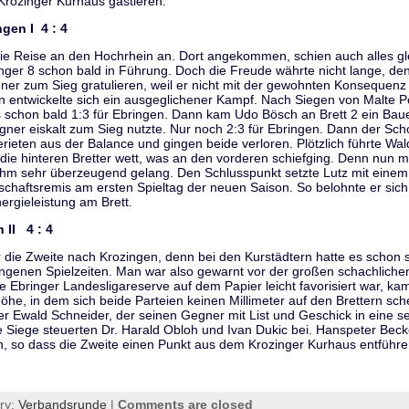
 Krozinger Kurhaus gastieren.
gen I 4 : 4
n die Reise an den Hochrhein an. Dort angekommen, schien auch alles gl
nger 8 schon bald in Führung. Doch die Freude währte nicht lange, de
ner zum Sieg gratulieren, weil er nicht mit der gewohnten Konsequen
rn entwickelte sich ein ausgeglichener Kampf. Nach Siegen von Malte 
s schon bald 1:3 für Ebringen. Dann kam Udo Bösch an Brett 2 ein Bau
egner eiskalt zum Sieg nutzte. Nur noch 2:3 für Ebringen. Dann der Sch
rieten aus der Balance und gingen beide verloren. Plötzlich führte Wa
e hinteren Bretter wett, was an den vorderen schiefging. Denn nun m
 ihm sehr überzeugend gelang. Den Schlusspunkt setzte Lutz mit einem
chaftsremis am ersten Spieltag der neuen Saison. So belohnte er sich
ergieleistung am Brett.
 II 4 : 4
r die Zweite nach Krozingen, denn bei den Kurstädtern hatte es scho
ngenen Spielzeiten. Man war also gewarnt vor der großen schachliche
 Ebringer Landesligareserve auf dem Papier leicht favorisiert war, ka
he, in dem sich beide Parteien keinen Millimeter auf den Brettern sc
er Ewald Schneider, der seinen Gegner mit List und Geschick in eine s
 Siege steuerten Dr. Harald Obloh und Ivan Dukic bei. Hanspeter Beck
n, so dass die Zweite einen Punkt aus dem Krozinger Kurhaus entführe
ry:
Verbandsrunde
|
Comments are closed