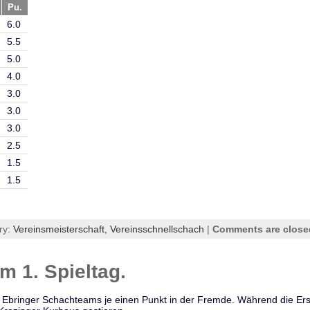
Pu.
6.0
5.5
5.0
4.0
3.0
3.0
3.0
2.5
1.5
1.5
ry:
Vereinsmeisterschaft,
Vereinsschnellschach
|
Comments are close
m 1. Spieltag.
e Ebringer Schachteams je einen Punkt in der Fremde. Während die Ers