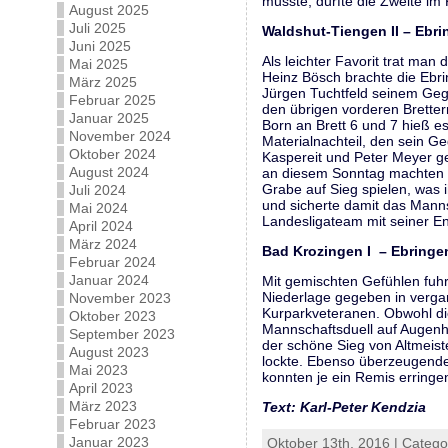
musste, durfte die Zweite im
August 2025
Juli 2025
Waldshut-Tiengen II – Ebrin
Juni 2025
Als leichter Favorit trat ma
Mai 2025
Heinz Bösch brachte die Ebri
März 2025
Jürgen Tuchtfeld seinem Geg
Februar 2025
den übrigen vorderen Brette
Januar 2025
Born an Brett 6 und 7 hieß e
November 2024
Materialnachteil, den sein G
Oktober 2024
Kaspereit und Peter Meyer ge
August 2024
an diesem Sonntag machten di
Grabe auf Sieg spielen, was
Juli 2024
und sicherte damit das Manns
Mai 2024
Landesligateam mit seiner En
April 2024
März 2024
Bad Krozingen I – Ebringen
Februar 2024
Januar 2024
Mit gemischten Gefühlen fuh
Niederlage gegeben in verga
November 2023
Kurparkveteranen. Obwohl die
Oktober 2023
Mannschaftsduell auf Augenhö
September 2023
der schöne Sieg von Altmeist
August 2023
lockte. Ebenso überzeugende
Mai 2023
konnten je ein Remis erringe
April 2023
März 2023
Text: Karl-Peter Kendzia
Februar 2023
Januar 2023
Oktober 13th, 2016 | Catego