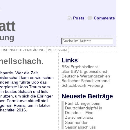
Posts
Comments
att
bung
DATENSCHUTZERKLÄRUNG
IMPRESSUM
nellschach.
Links
BSV-Ergebnisdienst
alter BSV-Ergebnisdienst
hpartie. Wer die Zeit
Deutsche Wertungszahlen
eisterschaft kam es wie schon
Badischer Schachverband
nden lang führte Udo das
Schachbezirk Freiburg
 zerplatzte Udos Traum vom
ein bestes Schach und ließ
Neueste Beiträge
nutzen, um sich die Ebringer
en Formkurve aktuell steil
Fünf Ebringer beim
ger ein Remis, um in letzter
Deutschlandgipfel in
hachtitel 2016.
Dresden – Eine
Zwischenbilanz
Spannender
Saisonabschluss