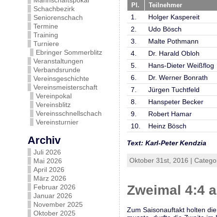
Mannschaftspokal
Pl.
Teilnehmer
Schachbezirk
1.
Holger Kaspereit
Seniorenschach
Termine
2.
Udo Bösch
Training
3.
Malte Pothmann
Turniere
Ebringer Sommerblitz
4.
Dr. Harald Obloh
Veranstaltungen
5.
Hans-Dieter Weißflog
Verbandsrunde
6.
Dr. Werner Bonrath
Vereinsgeschichte
Vereinsmeisterschaft
7.
Jürgen Tuchtfeld
Vereinpokal
8.
Hanspeter Becker
Vereinsblitz
Vereinsschnellschach
9.
Robert Hamar
Vereinsturnier
10.
Heinz Bösch
Archiv
Text: Karl-Peter Kendzia
Juli 2026
Oktober 31st, 2016 | Catego
Mai 2026
April 2026
März 2026
Zweimal 4:4 a
Februar 2026
Januar 2026
November 2025
Zum Saisonauftakt holten di
Oktober 2025