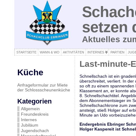
Schachc
setzen 
Aktuelles z
STARTSEITE
WANN & WO
AKTIVITÄTEN
INTERNES
PARTIEN
JUG
Last-minute-E
Küche
Schnellschach ist ein gnaden
überschreitet, verliert. In d
Anfrageformular zur Miete
so oft zu einem spannenden 
der Schlossscheunenküche
Klassement an, er konnte al
8. Schnellschachtitel. Angeb
Kategorien
dem Abonnementsieger im Sch
Schnellschachkrone zum zweit
Allgemein
ansteigt, stieß Holger auf er
Freundeskreis
Minute an Udo vorbeizuziehen
Internes
Endergebnis Ebringer Schn
Jubiläum
Holger Kaspereit ist Schne
Jugendschach