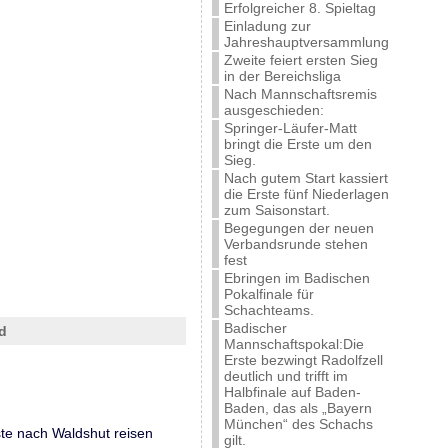
Erfolgreicher 8. Spieltag
Einladung zur
Jahreshauptversammlung
Zweite feiert ersten Sieg
in der Bereichsliga
Nach Mannschaftsremis
ausgeschieden:
Springer-Läufer-Matt
bringt die Erste um den
Sieg.
Nach gutem Start kassiert
die Erste fünf Niederlagen
zum Saisonstart.
Begegungen der neuen
Verbandsrunde stehen
fest
Ebringen im Badischen
Pokalfinale für
Schachteams.
Badischer
d
Mannschaftspokal:Die
Erste bezwingt Radolfzell
deutlich und trifft im
Halbfinale auf Baden-
Baden, das als „Bayern
München“ des Schachs
te nach Waldshut reisen
gilt.