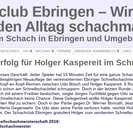
lub Ebringen – Wir
den Alltag schachm
um Schach in Ebringen und Umge
ENDSCHACH
JHV
SATZUNG
TERMINE
EBRINGER SOMMERBLITZ
LINKS
rfolg für Holger Kaspereit im Sch
loses Geschäft. Jeder Spieler hat 15 Minuten Zeit für eine ganze Schac
er diesjährigen Neuauflage der vereinsinternen Ebringer Schnellschachm
Kopf-an-Kopf-Rennen zwischen Udo Bösch und Holger Kaspereit. 6 Ru
so schon am Schnellschachtitel schnuppern. Doch in der letzten Runde
lich mit einem Freibier bestochen, zeigte Jürgen Tuchtfeld gegen Udo s
nellschach keine Chance. Diese Gelegenheit wollte Holger Kaspereit 
en Mal zu sichern. Doch in der Partie gegen Dr. Werner Bonrath, dess
bitterte Gegenwehr. Da Udo aber seine Partie verloren hatte, reichte Hol
. Der Schachclub Ebringen gratuliert Holger zum verdienten Schnellsc
ellschachmeisterschaft 2016:
llschachmeister