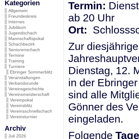
Kategorien
Termin:
Dienst
Allgemein
ab 20 Uhr
Freundeskreis
Internes
Ort:
Schlosssc
Jubiläum
Jugendschach
Mannschaftspokal
Zur diesjährig
Schachbezirk
Seniorenschach
Jahreshauptv
Termine
Training
Turniere
Dienstag, 12. 
Ebringer Sommerblitz
Veranstaltungen
in der Ebringe
Verbandsrunde
Vereinsgeschichte
sind alle Mitgl
Vereinsmeisterschaft
Vereinpokal
Gönner des Ver
Vereinsblitz
Vereinsschnellschach
eingeladen.
Vereinsturnier
Archiv
Folgende
Tag
Juli 2026