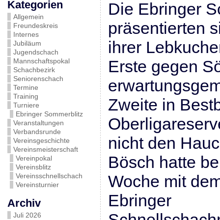
Kategorien
Die Ebringer 
Allgemein
präsentierten 
Freundeskreis
Internes
ihrer Lebkuche
Jubiläum
Jugendschach
Mannschaftspokal
Erste gegen S
Schachbezirk
Seniorenschach
erwartungsgem
Termine
Training
Zweite in Best
Turniere
Ebringer Sommerblitz
Oberligareserv
Veranstaltungen
Verbandsrunde
nicht den Hau
Vereinsgeschichte
Vereinsmeisterschaft
Bösch hatte ber
Vereinpokal
Vereinsblitz
Vereinsschnellschach
Woche mit dem
Vereinsturnier
Ebringer
Archiv
Schnellschachm
Juli 2026