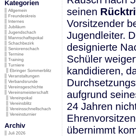
Kategorien
seinen
Rücktri
Allgemein
Freundeskreis
Vorsitzender be
Internes
Jubiläum
Jugendleiter. 
Jugendschach
Mannschaftspokal
Schachbezirk
designierte Na
Seniorenschach
Termine
Schüler weigert
Training
Turniere
kandidieren, da
Ebringer Sommerblitz
Veranstaltungen
Durchsetzungsf
Verbandsrunde
Vereinsgeschichte
aufgrund seine
Vereinsmeisterschaft
Vereinpokal
24 Jahren nicht
Vereinsblitz
Vereinsschnellschach
Vereinsturnier
Ehrenvorsitze
Archiv
übernimmt kom
Juli 2026