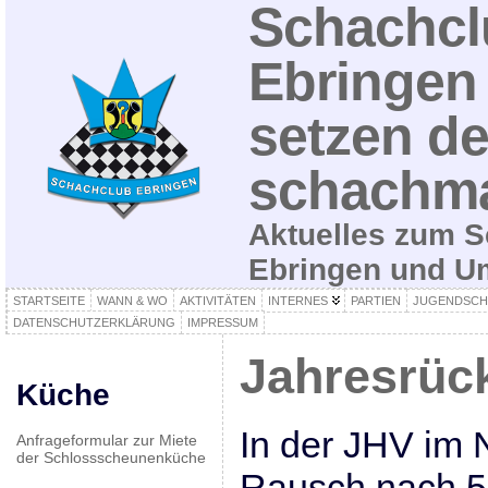
Schachcl
Ebringen 
setzen de
schachma
Aktuelles zum S
Ebringen und 
STARTSEITE
WANN & WO
AKTIVITÄTEN
INTERNES
PARTIEN
JUGENDSCH
DATENSCHUTZERKLÄRUNG
IMPRESSUM
Jahresrück
Küche
In der JHV im 
Anfrageformular zur Miete
der Schlossscheunenküche
Rausch nach 5