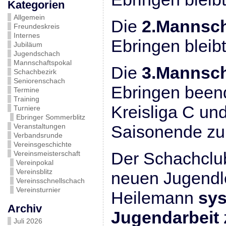
Kategorien
Allgemein
Die
2.Mannsch
Freundeskreis
Internes
Ebringen bleibt
Jubiläum
Jugendschach
Mannschaftspokal
Die
3.Mannsch
Schachbezirk
Seniorenschach
Ebringen beend
Termine
Training
Kreisliga C un
Turniere
Ebringer Sommerblitz
Veranstaltungen
Saisonende zu
Verbandsrunde
Vereinsgeschichte
Der Schachclub
Vereinsmeisterschaft
Vereinpokal
Vereinsblitz
neuen Jugendl
Vereinsschnellschach
Vereinsturnier
Heilemann
sys
Archiv
Jugendarbeit
Juli 2026