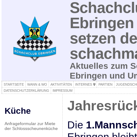
Schachcl
Ebringen 
setzen de
schachma
Aktuelles zum S
Ebringen und 
STARTSEITE
WANN & WO
AKTIVITÄTEN
INTERNES
PARTIEN
JUGENDSCH
DATENSCHUTZERKLÄRUNG
IMPRESSUM
Jahresrück
Küche
Die
1.Mannsch
Anfrageformular zur Miete
der Schlossscheunenküche
Ebringen bleibt