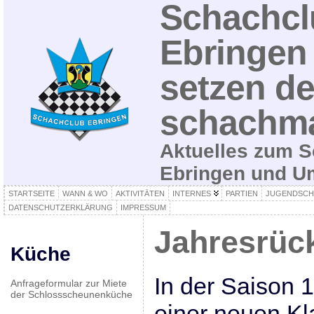
Schachcl
Ebringen 
setzen de
schachma
Aktuelles zum S
Ebringen und 
STARTSEITE
WANN & WO
AKTIVITÄTEN
INTERNES
PARTIEN
JUGENDSCH
DATENSCHUTZERKLÄRUNG
IMPRESSUM
Jahresrück
Küche
In der Saison 
Anfrageformular zur Miete
der Schlossscheunenküche
einer neuen Kl