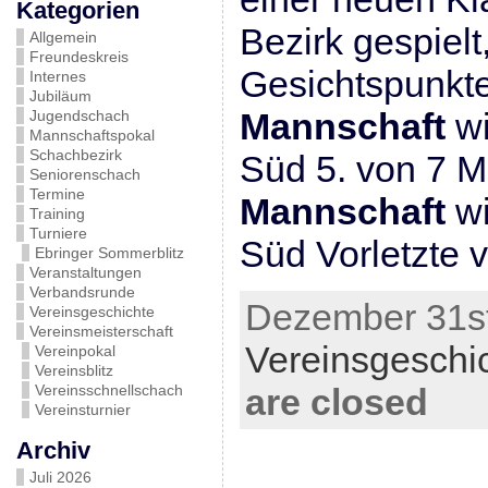
Kategorien
Bezirk gespielt
Allgemein
Freundeskreis
Gesichtspunkte
Internes
Jubiläum
Mannschaft
wi
Jugendschach
Mannschaftspokal
Schachbezirk
Süd 5. von 7 
Seniorenschach
Termine
Mannschaft
wi
Training
Turniere
Süd Vorletzte 
Ebringer Sommerblitz
Veranstaltungen
Verbandsrunde
Dezember 31st
Vereinsgeschichte
Vereinsmeisterschaft
Vereinsgeschi
Vereinpokal
Vereinsblitz
Vereinsschnellschach
are closed
Vereinsturnier
Archiv
Juli 2026