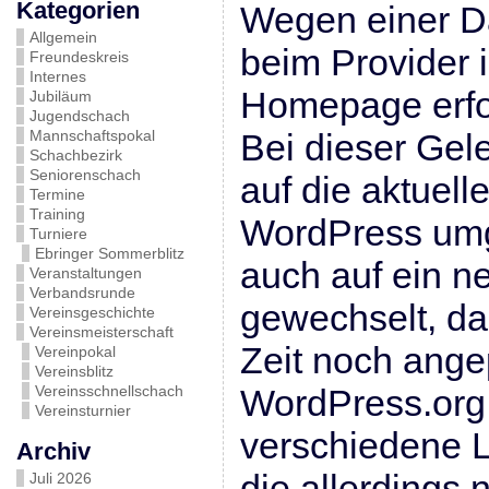
Kategorien
Wegen einer D
Allgemein
beim Provider 
Freundeskreis
Internes
Homepage erfo
Jubiläum
Jugendschach
Mannschaftspokal
Bei dieser Gel
Schachbezirk
Seniorenschach
auf die aktuell
Termine
Training
WordPress umg
Turniere
Ebringer Sommerblitz
auch auf ein n
Veranstaltungen
Verbandsrunde
gewechselt, da
Vereinsgeschichte
Vereinsmeisterschaft
Zeit noch ange
Vereinpokal
Vereinsblitz
Vereinsschnellschach
WordPress.org 
Vereinsturnier
verschiedene L
Archiv
die allerdings 
Juli 2026