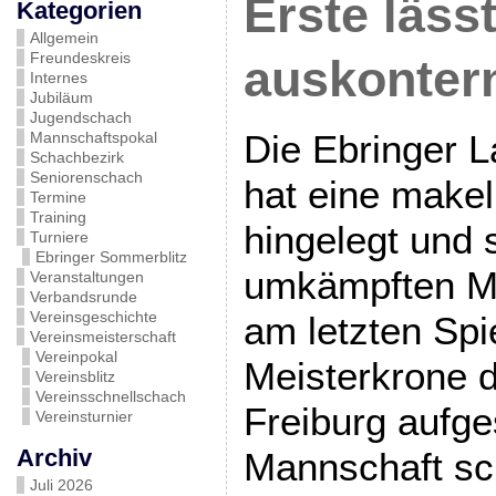
Erste läss
Kategorien
Allgemein
Freundeskreis
auskonter
Internes
Jubiläum
Jugendschach
Die Ebringer L
Mannschaftspokal
Schachbezirk
Seniorenschach
hat eine makel
Termine
Training
hingelegt und 
Turniere
Ebringer Sommerblitz
umkämpften M
Veranstaltungen
Verbandsrunde
Vereinsgeschichte
am letzten Spi
Vereinsmeisterschaft
Vereinpokal
Meisterkrone d
Vereinsblitz
Vereinsschnellschach
Freiburg aufge
Vereinsturnier
Archiv
Mannschaft sch
Juli 2026