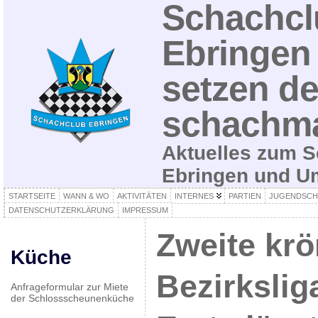
Schachcl
Ebringen 
setzen de
schachma
Aktuelles zum S
Ebringen und 
STARTSEITE
WANN & WO
AKTIVITÄTEN
INTERNES
PARTIEN
JUGENDSCH
DATENSCHUTZERKLÄRUNG
IMPRESSUM
Zweite krö
Küche
Bezirkslig
Anfrageformular zur Miete
der Schlossscheunenküche