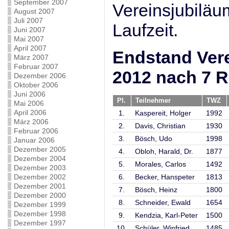
September 2007
Vereinsjubiläu
August 2007
Juli 2007
Laufzeit.
Juni 2007
Mai 2007
April 2007
Endstand Vere
März 2007
Februar 2007
2012 nach 7 
Dezember 2006
Oktober 2006
Juni 2006
Pl.
Teilnehmer
TWZ
Mai 2006
April 2006
1.
Kaspereit, Holger
1992
März 2006
2.
Davis, Christian
1930
Februar 2006
3.
Bösch, Udo
1998
Januar 2006
Dezember 2005
4.
Obloh, Harald, Dr.
1877
Dezember 2004
5.
Morales, Carlos
1492
Dezember 2003
Dezember 2002
6.
Becker, Hanspeter
1813
Dezember 2001
7.
Bösch, Heinz
1800
Dezember 2000
8.
Schneider, Ewald
1654
Dezember 1999
Dezember 1998
9.
Kendzia, Karl-Peter
1500
Dezember 1997
10.
Schüler, Winfried
1485