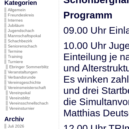
Kategorien
Allgemein
Programm
Freundeskreis
Internes
Jubiläum
09.00 Uhr Ein
Jugendschach
Mannschaftspokal
Schachbezirk
10.00 Uhr Jug
Seniorenschach
Termine
Einteilung je 
Training
Turniere
und Alterstruktu
Ebringer Sommerblitz
Veranstaltungen
Es winken zahl
Verbandsrunde
Vereinsgeschichte
und drei Startb
Vereinsmeisterschaft
Vereinpokal
Vereinsblitz
die Simultanvor
Vereinsschnellschach
Vereinsturnier
Matthias Deut
Archiv
12.00 Uhr TRImu
Juli 2026