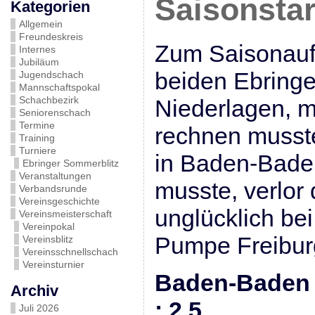
Saisonstar
Kategorien
Allgemein
Freundeskreis
Zum Saisonauft
Internes
Jubiläum
beiden Ebring
Jugendschach
Mannschaftspokal
Schachbezirk
Niederlagen, 
Seniorenschach
Termine
rechnen musst
Training
Turniere
in Baden-Bade
Ebringer Sommerblitz
Veranstaltungen
musste, verlor
Verbandsrunde
Vereinsgeschichte
unglücklich be
Vereinsmeisterschaft
Vereinpokal
Pumpe Freibur
Vereinsblitz
Vereinsschnellschach
Vereinsturnier
Baden-Baden I
Archiv
: 2,5
Juli 2026