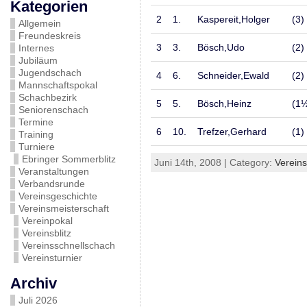
Kategorien
2
1.
Kaspereit,Holger
(3)
Allgemein
Freundeskreis
3
3.
Bösch,Udo
(2)
Internes
Jubiläum
Jugendschach
4
6.
Schneider,Ewald
(2)
Mannschaftspokal
Schachbezirk
5
5.
Bösch,Heinz
(1
Seniorenschach
Termine
6
10.
Trefzer,Gerhard
(1)
Training
Turniere
Ebringer Sommerblitz
Juni 14th, 2008 | Category:
Vereins
Veranstaltungen
Verbandsrunde
Vereinsgeschichte
Vereinsmeisterschaft
Vereinpokal
Vereinsblitz
Vereinsschnellschach
Vereinsturnier
Archiv
Juli 2026