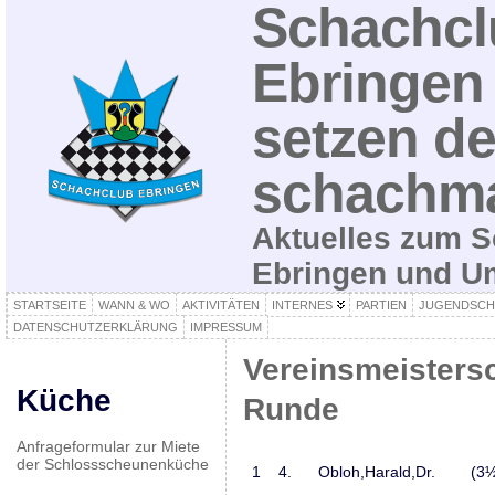
Schachcl
Ebringen 
setzen de
schachma
Aktuelles zum S
Ebringen und 
STARTSEITE
WANN & WO
AKTIVITÄTEN
INTERNES
PARTIEN
JUGENDSCH
DATENSCHUTZERKLÄRUNG
IMPRESSUM
Vereinsmeistersc
Küche
Runde
Anfrageformular zur Miete
der Schlossscheunenküche
1
4.
Obloh,Harald,Dr.
(3