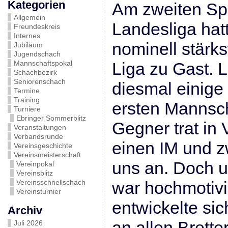
Kategorien
Am zweiten Spi
Allgemein
Landesliga hat
Freundeskreis
Internes
nominell stärk
Jubiläum
Jugendschach
Mannschaftspokal
Liga zu Gast. L
Schachbezirk
Seniorenschach
diesmal einige
Termine
Training
ersten Mannsch
Turniere
Ebringer Sommerblitz
Gegner trat in 
Veranstaltungen
Verbandsrunde
einen IM und z
Vereinsgeschichte
Vereinsmeisterschaft
uns an. Doch 
Vereinpokal
Vereinsblitz
Vereinsschnellschach
war hochmotivi
Vereinsturnier
entwickelte sic
Archiv
an allen Brette
Juli 2026