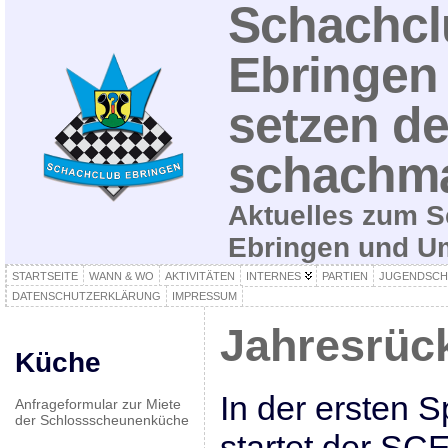
Schachcl
Ebringen 
setzen de
schachma
Aktuelles zum S
Ebringen und 
STARTSEITE
WANN & WO
AKTIVITÄTEN
INTERNES
PARTIEN
JUGENDSCH
DATENSCHUTZERKLÄRUNG
IMPRESSUM
Jahresrück
Küche
In der ersten 
Anfrageformular zur Miete
der Schlossscheunenküche
startet der SC