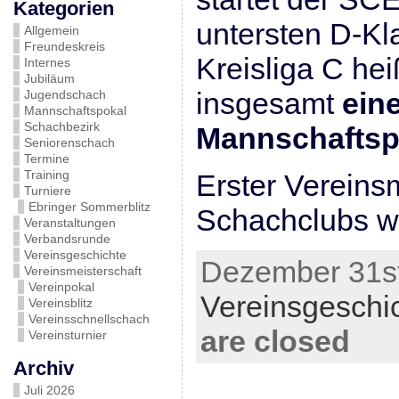
Kategorien
untersten D-Kl
Allgemein
Freundeskreis
Kreisliga C hei
Internes
Jubiläum
insgesamt
ein
Jugendschach
Mannschaftspokal
Schachbezirk
Mannschaftsp
Seniorenschach
Termine
Training
Erster Vereins
Turniere
Ebringer Sommerblitz
Schachclubs w
Veranstaltungen
Verbandsrunde
Vereinsgeschichte
Dezember 31st
Vereinsmeisterschaft
Vereinpokal
Vereinsgeschi
Vereinsblitz
Vereinsschnellschach
are closed
Vereinsturnier
Archiv
Juli 2026