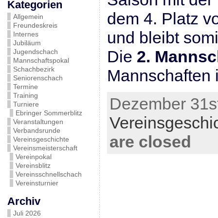
Kategorien
dem 4. Platz v
Allgemein
Freundeskreis
und bleibt somit
Internes
Jubiläum
Die
2. Mannsc
Jugendschach
Mannschaftspokal
Schachbezirk
Mannschaften i
Seniorenschach
Termine
Training
Dezember 31st
Turniere
Ebringer Sommerblitz
Vereinsgeschi
Veranstaltungen
Verbandsrunde
are closed
Vereinsgeschichte
Vereinsmeisterschaft
Vereinpokal
Vereinsblitz
Vereinsschnellschach
Vereinsturnier
Archiv
Juli 2026