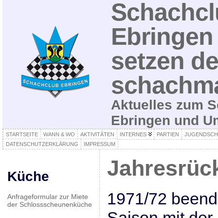
Schachcl
Ebringen 
setzen de
schachma
Aktuelles zum S
Ebringen und 
STARTSEITE
WANN & WO
AKTIVITÄTEN
INTERNES
PARTIEN
JUGENDSCH
DATENSCHUTZERKLÄRUNG
IMPRESSUM
Jahresrück
Küche
1971/72 beend
Anfrageformular zur Miete
der Schlossscheunenküche
Saison mit der