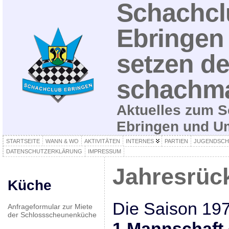
Schachcl
Ebringen 
setzen de
schachma
Aktuelles zum S
Ebringen und 
STARTSEITE
WANN & WO
AKTIVITÄTEN
INTERNES
PARTIEN
JUGENDSCH
DATENSCHUTZERKLÄRUNG
IMPRESSUM
Jahresrück
Küche
Die Saison 197
Anfrageformular zur Miete
der Schlossscheunenküche
1.Mannschaft