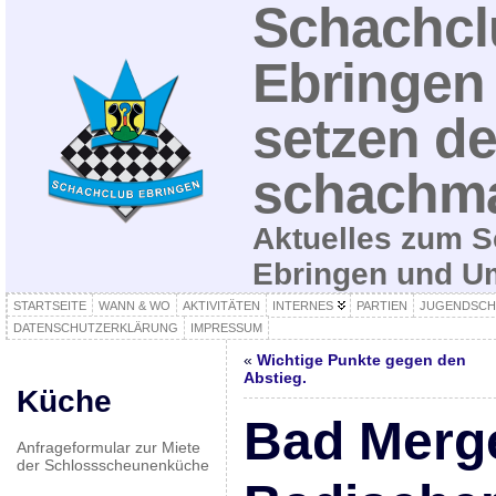
Schachcl
Ebringen 
setzen de
schachma
Aktuelles zum S
Ebringen und 
STARTSEITE
WANN & WO
AKTIVITÄTEN
INTERNES
PARTIEN
JUGENDSCH
DATENSCHUTZERKLÄRUNG
IMPRESSUM
«
Wichtige Punkte gegen den
Abstieg.
Küche
Bad Merg
Anfrageformular zur Miete
der Schlossscheunenküche