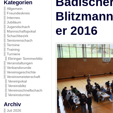
Badische
Kategorien
Allgemein
Blitzmann
Freundeskreis
Internes
Jubiläum
er 2016
Jugendschach
Mannschaftspokal
Schachbezirk
Seniorenschach
Termine
Training
Turniere
Ebringer Sommerblitz
Veranstaltungen
Verbandsrunde
Vereinsgeschichte
Vereinsmeisterschaft
Vereinpokal
Vereinsblitz
Vereinsschnellschach
Vereinsturnier
Archiv
Juli 2026