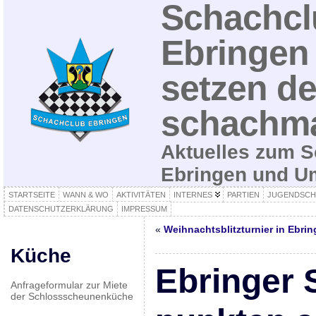
Schachcl
Ebringen 
setzen de
schachma
Aktuelles zum S
Ebringen und 
STARTSEITE
WANN & WO
AKTIVITÄTEN
INTERNES
PARTIEN
JUGENDSCH
DATENSCHUTZERKLÄRUNG
IMPRESSUM
«
Weihnachtsblitzturnier in Ebri
Küche
Ebringer
Anfrageformular zur Miete
der Schlossscheunenküche