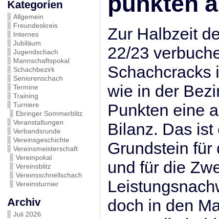
punkten a
Kategorien
Allgemein
Freundeskreis
Zur Halbzeit d
Internes
Jubiläum
22/23 verbuche
Jugendschach
Mannschaftspokal
Schachcracks i
Schachbezirk
Seniorenschach
wie in der Bezi
Termine
Training
Turniere
Punkten eine 
Ebringer Sommerblitz
Veranstaltungen
Bilanz. Das ist 
Verbandsrunde
Vereinsgeschichte
Grundstein für
Vereinsmeisterschaft
Vereinpokal
und für die Zwe
Vereinsblitz
Vereinsschnellschach
Leistungsnachw
Vereinsturnier
Archiv
doch in den M
Juli 2026