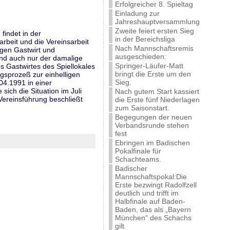
Erfolgreicher 8. Spieltag
Einladung zur
Jahreshauptversammlung
Zweite feiert ersten Sieg
findet in der
in der Bereichsliga
arbeit und die Vereinsarbeit
Nach Mannschaftsremis
igen Gastwirt und
ausgeschieden:
nd auch nur der damalige
Springer-Läufer-Matt
s Gastwirtes des Spiellokales
bringt die Erste um den
gsprozeß zur einhelligen
Sieg.
04.1991 in einer
sich die Situation im Juli
Nach gutem Start kassiert
Vereinsführung beschließt
die Erste fünf Niederlagen
zum Saisonstart.
Begegungen der neuen
Verbandsrunde stehen
fest
Ebringen im Badischen
Pokalfinale für
Schachteams.
Badischer
Mannschaftspokal:Die
Erste bezwingt Radolfzell
deutlich und trifft im
Halbfinale auf Baden-
Baden, das als „Bayern
München“ des Schachs
gilt.