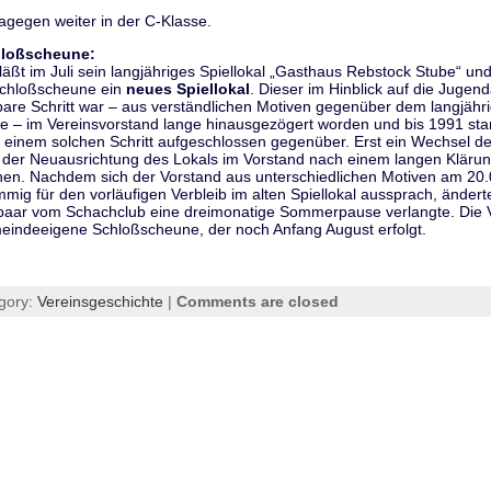
agegen weiter in der C-Klasse.
chloßscheune:
ßt im Juli sein langjähriges Spiellokal „Gasthaus Rebstock Stube“ und 
Schloßscheune ein
neues Spiellokal
. Dieser im Hinblick auf die Jugend
dbare Schritt war – aus verständlichen Motiven gegenüber dem langjähr
 – im Vereinsvorstand lange hinausgezögert worden und bis 1991 sta
er einem solchen Schritt aufgeschlossen gegenüber. Erst ein Wechsel de
 der Neuausrichtung des Lokals im Vorstand nach einem langen Klärun
hen. Nachdem sich der Vorstand aus unterschiedlichen Motiven am 20.
mig für den vorläufigen Verbleib im alten Spiellokal aussprach, änderte 
hepaar vom Schachclub eine dreimonatige Sommerpause verlangte. Die 
eindeeigene Schloßscheune, der noch Anfang August erfolgt.
gory:
Vereinsgeschichte
|
Comments are closed