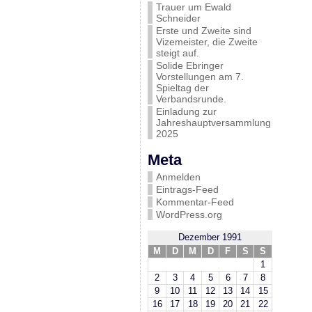
Trauer um Ewald
Schneider
Erste und Zweite sind
Vizemeister, die Zweite
steigt auf.
Solide Ebringer
Vorstellungen am 7.
Spieltag der
Verbandsrunde.
Einladung zur
Jahreshauptversammlung
2025
Meta
Anmelden
Eintrags-Feed
Kommentar-Feed
WordPress.org
Dezember 1991
M
D
M
D
F
S
S
1
2
3
4
5
6
7
8
9
10
11
12
13
14
15
16
17
18
19
20
21
22