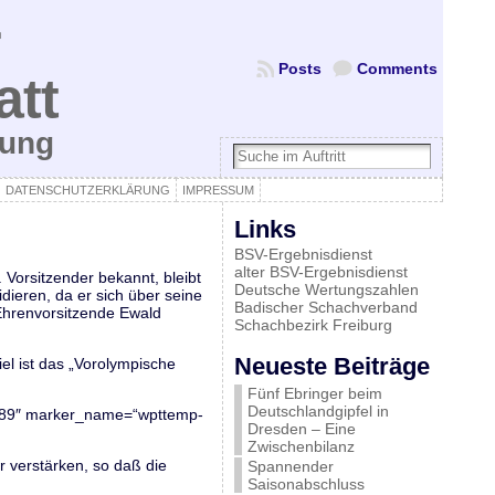
Posts
Comments
att
bung
DATENSCHUTZERKLÄRUNG
IMPRESSUM
Links
BSV-Ergebnisdienst
alter BSV-Ergebnisdienst
Vorsitzender bekannt, bleibt
Deutsche Wertungszahlen
dieren, da er sich über seine
Badischer Schachverband
 Ehrenvorsitzende Ewald
Schachbezirk Freiburg
Neueste Beiträge
el ist das „Vorolympische
Fünf Ebringer beim
Deutschlandgipfel in
5589″ marker_name=“wpttemp-
Dresden – Eine
Zwischenbilanz
r verstärken, so daß die
Spannender
Saisonabschluss