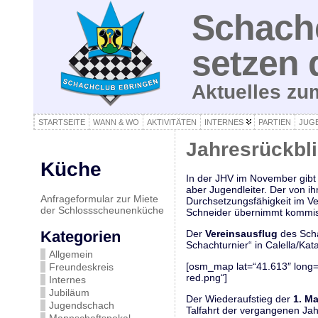
Schachc
setzen 
Aktuelles z
STARTSEITE
WANN & WO
AKTIVITÄTEN
INTERNES
PARTIEN
JUG
Jahresrückbl
Küche
In der JHV im November gibt
aber Jugendleiter. Der von ih
Anfrageformular zur Miete
Durchsetzungsfähigkeit im Ve
der Schlossscheunenküche
Schneider übernimmt kommiss
Kategorien
Der
Vereinsausflug
des Scha
Schachturnier“ in Calella/Ka
Allgemein
[osm_map lat=“41.613″ long
Freundeskreis
red.png“]
Internes
Jubiläum
Der Wiederaufstieg der
1. M
Jugendschach
Talfahrt der vergangenen Jahr