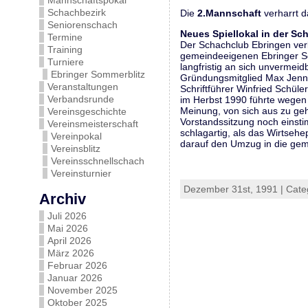
Mannschaftspokal
Schachbezirk
Die
2.Mannschaft
verharrt d
Seniorenschach
Neues Spiellokal in der S
Termine
Der Schachclub Ebringen verlä
Training
gemeindeeigenen Ebringer 
Turniere
langfristig an sich unvermei
Ebringer Sommerblitz
Gründungsmitglied Max Jenne
Veranstaltungen
Schriftführer Winfried Schül
Verbandsrunde
im Herbst 1990 führte wegen
Meinung, von sich aus zu ge
Vereinsgeschichte
Vorstandssitzung noch einstim
Vereinsmeisterschaft
schlagartig, als das Wirtse
Vereinpokal
darauf den Umzug in die gem
Vereinsblitz
Vereinsschnellschach
Vereinsturnier
Dezember 31st, 1991 | Cate
Archiv
Juli 2026
Mai 2026
April 2026
März 2026
Februar 2026
Januar 2026
November 2025
Oktober 2025