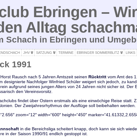
lub Ebringen – Wir
den Alltag schachm
um Schach in Ebringen und Umge
ENDSCHACH
JHV
SATZUNG
TERMINE
EBRINGER SOMMERBLITZ
LINKS
ick 1991
 Horst Rausch nach 5 Jahren Amtszeit seinen
Rücktritt
vom Amt des 1. 
m designierte Nachfolger Winfried Schüler weigert sich jedoch, zu kandi
rein aufgrund seines jungen Alters von 24 Jahren nicht sicher ist. Der
arisch den Vereinsvorsitz.
chclubs findet über Ostern erstmals als eine einwöchige Reise statt. Zi
talonien. Der Zweijahresrhythmus der Ausflüge soll beibehalten werden.
=“2.656″ zoom=“12″ width=“600″ height=“450″ marker=“41.61332,2.6
annschaft
in die Bereichsliga scheitert knapp, doch kann sie sich wiede
e in der Saison 1990/91 endlich gestoppt ist.