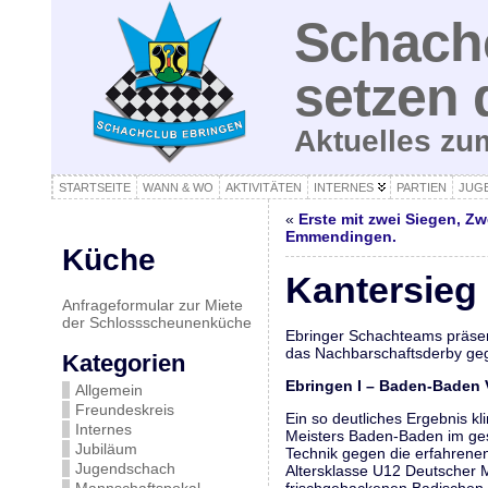
Schachc
setzen 
Aktuelles z
STARTSEITE
WANN & WO
AKTIVITÄTEN
INTERNES
PARTIEN
JUG
«
Erste mit zwei Siegen, Z
Emmendingen.
Küche
Kantersieg
Anfrageformular zur Miete
der Schlossscheunenküche
Ebringer Schachteams präsent
das Nachbarschaftsderby ge
Kategorien
Ebringen I – Baden-Baden
Allgemein
Freundeskreis
Ein so deutliches Ergebnis k
Internes
Meisters Baden-Baden im gesc
Jubiläum
Technik gegen die erfahrenen
Jugendschach
Altersklasse U12 Deutscher M