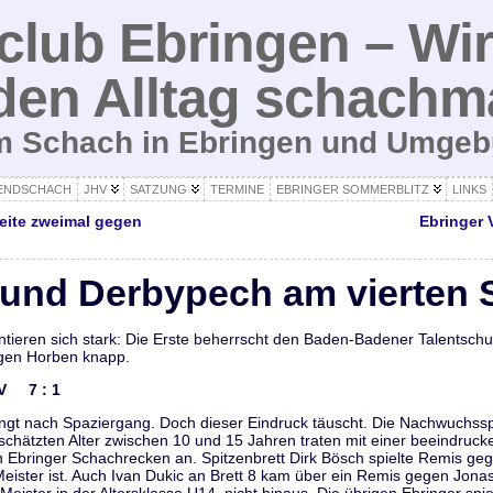
lub Ebringen – Wir
den Alltag schachm
um Schach in Ebringen und Umge
ENDSCHACH
JHV
SATZUNG
TERMINE
EBRINGER SOMMERBLITZ
LINKS
weite zweimal gegen
Ebringer 
 und Derbypech am vierten S
ieren sich stark: Die Erste beherrscht den Baden-Badener Talentschupp
gen Horben knapp.
 V 7 : 1
lingt nach Spaziergang. Doch dieser Eindruck täuscht. Die Nachwuchss
hätzten Alter zwischen 10 und 15 Jahren traten mit einer beeindrucke
 Ebringer Schachrecken an. Spitzenbrett Dirk Bösch spielte Remis gege
eister ist. Auch Ivan Dukic an Brett 8 kam über ein Remis gegen Jona