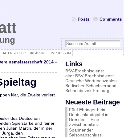
Posts
Comments
att
bung
DATENSCHUTZERKLÄRUNG
IMPRESSUM
Vereinsmeisterschaft 2014
»
Links
BSV-Ergebnisdienst
alter BSV-Ergebnisdienst
pieltag
Deutsche Wertungszahlen
Badischer Schachverband
Schachbezirk Freiburg
en klar, die Zweite verliert
Neueste Beiträge
Fünf Ebringer beim
Deutschlandgipfel in
pieler des Deutschen
Dresden – Eine
nden Spielstärke und feiner
Zwischenbilanz
n Julian Martin, der in der
Spannender
s Jurga, den
Saisonabschluss