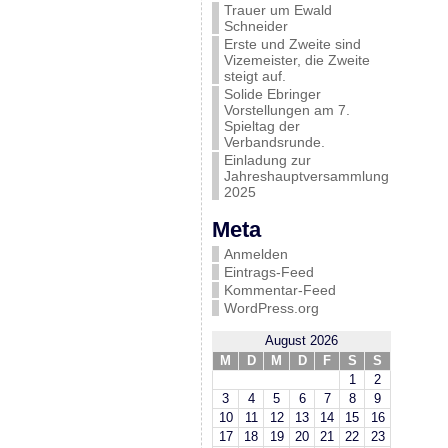
Trauer um Ewald
Schneider
Erste und Zweite sind
Vizemeister, die Zweite
steigt auf.
Solide Ebringer
Vorstellungen am 7.
Spieltag der
Verbandsrunde.
Einladung zur
Jahreshauptversammlung
2025
Meta
Anmelden
Eintrags-Feed
Kommentar-Feed
WordPress.org
August 2026
M
D
M
D
F
S
S
1
2
3
4
5
6
7
8
9
10
11
12
13
14
15
16
17
18
19
20
21
22
23