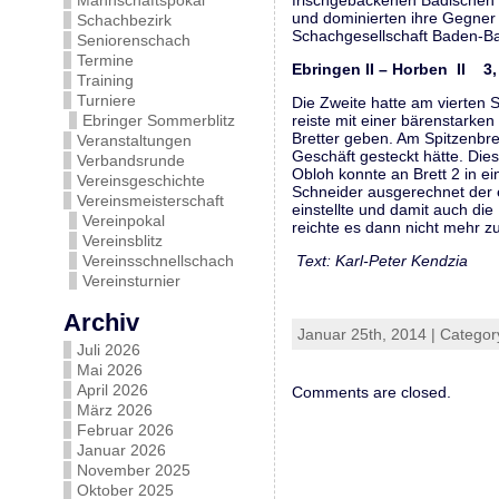
Mannschaftspokal
frischgebackenen Badischen Me
und dominierten ihre Gegner 
Schachbezirk
Schachgesellschaft Baden-Bad
Seniorenschach
Termine
Ebringen II – Horben II 3, 
Training
Turniere
Die Zweite hatte am vierten 
Ebringer Sommerblitz
reiste mit einer bärenstarke
Bretter geben. Am Spitzenbre
Veranstaltungen
Geschäft gesteckt hätte. Die
Verbandsrunde
Obloh konnte an Brett 2 in e
Vereinsgeschichte
Schneider ausgerechnet der e
Vereinsmeisterschaft
einstellte und damit auch die
Vereinpokal
reichte es dann nicht mehr 
Vereinsblitz
Vereinsschnellschach
Text: Karl-Peter Kendzia
Vereinsturnier
Archiv
Januar 25th, 2014 | Categor
Juli 2026
Mai 2026
April 2026
Comments are closed.
März 2026
Februar 2026
Januar 2026
November 2025
Oktober 2025