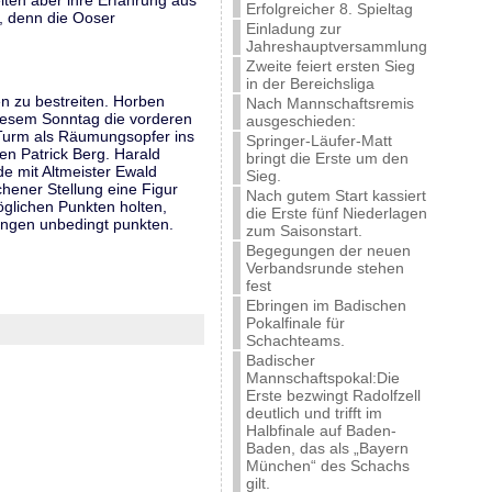
lten aber ihre Erfahrung aus
Erfolgreicher 8. Spieltag
, denn die Ooser
Einladung zur
Jahreshauptversammlung
Zweite feiert ersten Sieg
in der Bereichsliga
en zu bestreiten. Horben
Nach Mannschaftsremis
 diesem Sonntag die vorderen
ausgeschieden:
 Turm als Räumungsopfer ins
Springer-Läufer-Matt
en Patrick Berg. Harald
bringt die Erste um den
de mit Altmeister Ewald
Sieg.
hener Stellung eine Figur
Nach gutem Start kassiert
öglichen Punkten holten,
die Erste fünf Niederlagen
ungen unbedingt punkten.
zum Saisonstart.
Begegungen der neuen
Verbandsrunde stehen
fest
Ebringen im Badischen
Pokalfinale für
Schachteams.
Badischer
Mannschaftspokal:Die
Erste bezwingt Radolfzell
deutlich und trifft im
Halbfinale auf Baden-
Baden, das als „Bayern
München“ des Schachs
gilt.