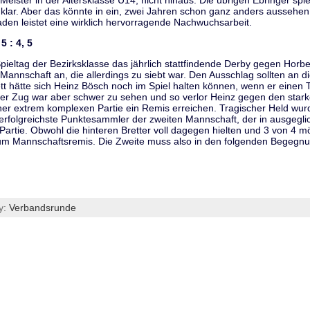
ister in der Altersklasse U14, nicht hinaus. Die übrigen Ebringer spie
klar. Aber das könnte in ein, zwei Jahren schon ganz anders aussehen
en leistet eine wirklich hervorragende Nachwuchsarbeit.
5 : 4, 5
Spieltag der Bezirksklasse das jährlich stattfindende Derby gegen Horb
n Mannschaft an, die allerdings zu siebt war. Den Ausschlag sollten an
tt hätte sich Heinz Bösch noch im Spiel halten können, wenn er einen
ser Zug war aber schwer zu sehen und so verlor Heinz gegen den stark
iner extrem komplexen Partie ein Remis erreichen. Tragischer Held wur
rfolgreichste Punktesammler der zweiten Mannschaft, der in ausgeglic
 Partie. Obwohl die hinteren Bretter voll dagegen hielten und 3 von 4 m
zum Mannschaftsremis. Die Zweite muss also in den folgenden Begegn
y:
Verbandsrunde