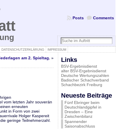
Posts
Comments
att
bung
DATENSCHUTZERKLÄRUNG
IMPRESSUM
iederlagen am 2. Spieltag.
»
Links
BSV-Ergebnisdienst
alter BSV-Ergebnisdienst
Deutsche Wertungszahlen
Badischer Schachverband
Schachbezirk Freiburg
Neueste Beiträge
hrigen
el vom letzten Jahr souverän
Fünf Ebringer beim
 seinen erneuten
Deutschlandgipfel in
unkt in Form von zwei
Dresden – Eine
uerrivale Holger Kaspereit
Zwischenbilanz
 die geringe Teilnehmerzahl.
Spannender
Saisonabschluss