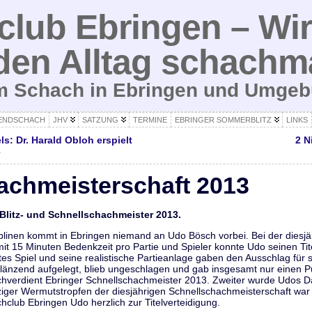
lub Ebringen – Wir
den Alltag schachm
um Schach in Ebringen und Umge
ENDSCHACH
JHV
SATZUNG
TERMINE
EBRINGER SOMMERBLITZ
LINKS
: Dr. Harald Obloh erspielt
2 N
3
achmeisterschaft 2013
Blitz- und Schnellschachmeister 2013.
plinen kommt in Ebringen niemand an Udo Bösch vorbei. Bei der diesjä
it 15 Minuten Bedenkzeit pro Partie und Spieler konnte Udo seinen Tit
tes Spiel und seine realistische Partieanlage gaben den Ausschlag für
glänzend aufgelegt, blieb ungeschlagen und gab insgesamt nur einen P
hverdient Ebringer Schnellschachmeister 2013. Zweiter wurde Udos Da
nziger Wermutstropfen der diesjährigen Schnellschachmeisterschaft war
hclub Ebringen Udo herzlich zur Titelverteidigung.