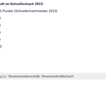
aft im Schnellschach 2013:
te (Schnellschachmeister 2013)
5
5
5
5
0
0
egory:
Vereinsmeisterschaft,
Vereinsschnellschach