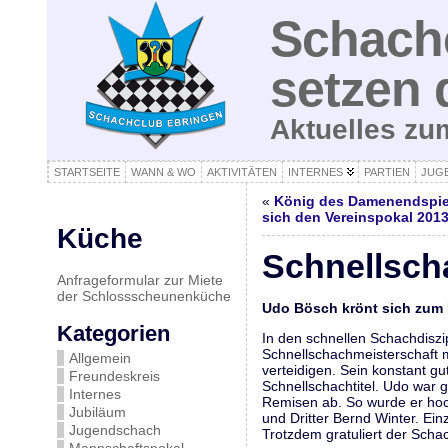
Schachc
setzen 
Aktuelles z
STARTSEITE
WANN & WO
AKTIVITÄTEN
INTERNES
PARTIEN
JUG
«
König des Damenendspiels
sich den Vereinspokal 201
Küche
Schnellsch
Anfrageformular zur Miete
der Schlossscheunenküche
Udo Bösch krönt sich zum 
Kategorien
In den schnellen Schachdiszi
Schnellschachmeisterschaft m
Allgemein
verteidigen. Sein konstant gu
Freundeskreis
Schnellschachtitel. Udo war 
Internes
Remisen ab. So wurde er hoc
Jubiläum
und Dritter Bernd Winter. Ei
Jugendschach
Trotzdem gratuliert der Schac