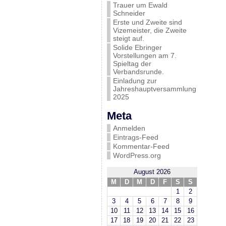
Trauer um Ewald
Schneider
Erste und Zweite sind
Vizemeister, die Zweite
steigt auf.
Solide Ebringer
Vorstellungen am 7.
Spieltag der
Verbandsrunde.
Einladung zur
Jahreshauptversammlung
2025
Meta
Anmelden
Eintrags-Feed
Kommentar-Feed
WordPress.org
August 2026
M
D
M
D
F
S
S
1
2
3
4
5
6
7
8
9
10
11
12
13
14
15
16
17
18
19
20
21
22
23