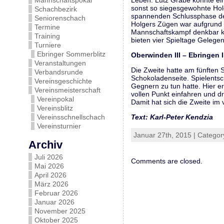
Mannschaftspokal
Leben. Lutz Grabe konnte ein
sonst so siegesgewohnte Holg
Schachbezirk
spannenden Schlussphase der
Seniorenschach
Holgers Zügen war aufgrund s
Termine
Mannschaftskampf denkbar kna
Training
bieten vier Spieltage Gelegen
Turniere
Ebringer Sommerblitz
Oberwinden III – Ebringen 
Veranstaltungen
Die Zweite hatte am fünften 
Verbandsrunde
Schokoladenseite. Spielentsc
Vereinsgeschichte
Gegnern zu tun hatte. Hier e
Vereinsmeisterschaft
vollen Punkt einfahren und d
Vereinpokal
Damit hat sich die Zweite im v
Vereinsblitz
Vereinsschnellschach
Text: Karl-Peter Kendzia
Vereinsturnier
Januar 27th, 2015 | Categor
Archiv
Juli 2026
Comments are closed.
Mai 2026
April 2026
März 2026
Februar 2026
Januar 2026
November 2025
Oktober 2025