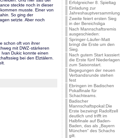
scheiden. Und hier saß der
Erfolgreicher 8. Spieltag
ance steckte noch in dieser
Einladung zur
s kommen musste. Einer von
Jahreshauptversammlung
ahin. So ging der
Zweite feiert ersten Sieg
lagen setzte. Aber noch
in der Bereichsliga
Nach Mannschaftsremis
ausgeschieden:
Springer-Läufer-Matt
e schon oft von ihrer
bringt die Erste um den
urchweg mit DWZ-stärkeren
Sieg.
h Ivan Dukic konnte einen
Nach gutem Start kassiert
aftssieg bei den Elztälern.
die Erste fünf Niederlagen
lt.
zum Saisonstart.
Begegungen der neuen
Verbandsrunde stehen
fest
Ebringen im Badischen
Pokalfinale für
Schachteams.
Badischer
Mannschaftspokal:Die
Erste bezwingt Radolfzell
deutlich und trifft im
Halbfinale auf Baden-
Baden, das als „Bayern
München“ des Schachs
gilt.