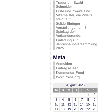
Trauer um Ewald
Schneider
Erste und Zweite sind
Vizemeister, die Zweite
steigt auf.
Solide Ebringer
Vorstellungen am 7.
Spieltag der
Verbandsrunde.
Einladung zur
Jahreshauptversammlung
2025
Meta
Anmelden
Eintrags-Feed
Kommentar-Feed
WordPress.org
August 2026
M
D
M
D
F
S
S
1
2
3
4
5
6
7
8
9
10
11
12
13
14
15
16
17
18
19
20
21
22
23