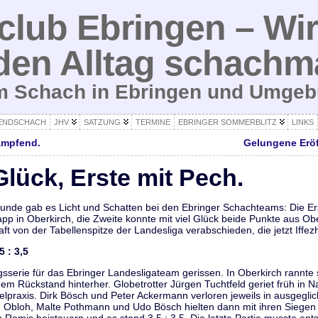
lub Ebringen – Wir
den Alltag schachm
um Schach in Ebringen und Umge
ENDSCHACH
JHV
SATZUNG
TERMINE
EBRINGER SOMMERBLITZ
LINKS
ämpfend.
Gelungene Eröf
Glück, Erste mit Pech.
unde gab es Licht und Schatten bei den Ebringer Schachteams: Die Er
pp in Oberkirch, die Zweite konnte mit viel Glück beide Punkte aus O
ft von der Tabellenspitze der Landesliga verabschieden, die jetzt Iffe
5 : 3,5
lgsserie für das Ebringer Landesligateam gerissen. In Oberkirch rannte
 Rückstand hinterher. Globetrotter Jürgen Tuchtfeld geriet früh in Na
lpraxis. Dirk Bösch und Peter Ackermann verloren jeweils in ausgegli
ld Obloh, Malte Pothmann und Udo Bösch hielten dann mit ihren Siege