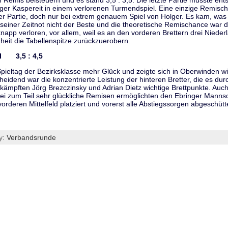
 Remis beisteuern und es stand 3,5 : 3,5. Die letzte Partie musste ent
er Kaspereit in einem verlorenen Turmendspiel. Eine einzige Remisch
 Partie, doch nur bei extrem genauem Spiel von Holger. Es kam, wa
einer Zeitnot nicht der Beste und die theoretische Remischance war d
pp verloren, vor allem, weil es an den vorderen Brettern drei Nieder
heit die Tabellenspitze zurückzuerobern.
II 3,5 : 4,5
Spieltag der Bezirksklasse mehr Glück und zeigte sich in Oberwinden wi
heidend war die konzentrierte Leistung der hinteren Bretter, die es d
rkämpften Jörg Brezczinsky und Adrian Dietz wichtige Brettpunkte. Auc
rei zum Teil sehr glückliche Remisen ermöglichten den Ebringer Mannsch
orderen Mittelfeld platziert und vorerst alle Abstiegssorgen abgeschütte
y:
Verbandsrunde