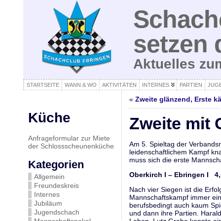
Schachc
setzen 
Aktuelles z
STARTSEITE
WANN & WO
AKTIVITÄTEN
INTERNES
PARTIEN
JUG
«
Zweite glänzend, Erste k
Küche
Zweite mit 
Anfrageformular zur Miete
Am 5. Spieltag der Verbandsr
der Schlossscheunenküche
leidenschaftlichem Kampf kna
muss sich die erste Mannscha
Kategorien
Oberkirch I – Ebringen I 4,
Allgemein
Freundeskreis
Nach vier Siegen ist die Erfo
Internes
Mannschaftskampf immer einem
Jubiläum
berufsbedingt auch kaum Spie
Jugendschach
und dann ihre Partien. Hara