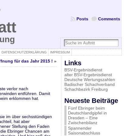
Posts
Comments
att
bung
DATENSCHUTZERKLÄRUNG
IMPRESSUM
fnung für das Jahr 2015 !
»
Links
BSV-Ergebnisdienst
alter BSV-Ergebnisdienst
Deutsche Wertungszahlen
Badischer Schachverband
ste verlor nach
Schachbezirk Freiburg
berwinden entführen. Damit
zheim erklommen hat.
Neueste Beiträge
Fünf Ebringer beim
Deutschlandgipfel in
 sie im über sechsstündigen
Dresden – Eine
chteil, hat aber
Zwischenbilanz
chener Stellung den Faden
Spannender
n die Ebringer Chancen am
Saisonabschluss