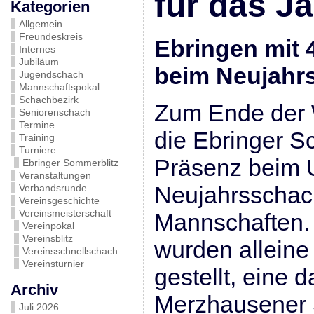
für das Ja
Kategorien
Allgemein
Freundeskreis
Ebringen mit 
Internes
Jubiläum
beim Neujahrs
Jugendschach
Mannschaftspokal
Schachbezirk
Zum Ende der 
Seniorenschach
Termine
die Ebringer S
Training
Turniere
Präsenz beim 
Ebringer Sommerblitz
Veranstaltungen
Neujahrsschacht
Verbandsrunde
Vereinsgeschichte
Vereinsmeisterschaft
Mannschaften.
Vereinpokal
Vereinsblitz
wurden alleine
Vereinsschnellschach
Vereinsturnier
gestellt, eine 
Archiv
Merzhausener 
Juli 2026