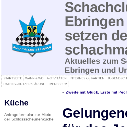
Schachcl
Ebringen 
setzen de
schachma
Aktuelles zum S
Ebringen und 
STARTSEITE
WANN & WO
AKTIVITÄTEN
INTERNES
PARTIEN
JUGENDSCH
DATENSCHUTZERKLÄRUNG
IMPRESSUM
«
Zweite mit Glück, Erste mit Pec
Küche
Gelungen
Anfrageformular zur Miete
der Schlossscheunenküche