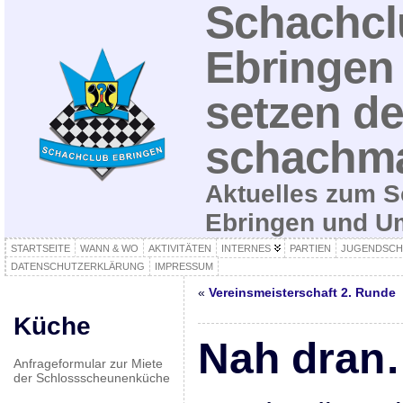
Schachcl
Ebringen 
setzen de
schachma
Aktuelles zum S
Ebringen und 
STARTSEITE
WANN & WO
AKTIVITÄTEN
INTERNES
PARTIEN
JUGENDSCH
DATENSCHUTZERKLÄRUNG
IMPRESSUM
«
Vereinsmeisterschaft 2. Runde
Küche
Nah dran
Anfrageformular zur Miete
der Schlossscheunenküche