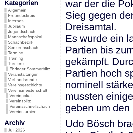
war der die P
Kategorien
Allgemein
Sieg gegen den
Freundeskreis
Internes
Dreisamtal.
Jubiläum
Jugendschach
Es wurde ein l
Mannschaftspokal
Schachbezirk
Partien bis zu
Seniorenschach
Termine
Training
gekämpft. Dur
Turniere
Ebringer Sommerblitz
Partien hoch s
Veranstaltungen
Verbandsrunde
nominell stärk
Vereinsgeschichte
Vereinsmeisterschaft
mussten einig
Vereinpokal
Vereinsblitz
geben um den 
Vereinsschnellschach
Vereinsturnier
Udo Bösch bra
Archiv
Juli 2026