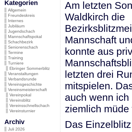
Kategorien
Am letzten Son
Allgemein
Waldkirch die
Freundeskreis
Internes
Bezirksblitzmei
Jubiläum
Jugendschach
Mannschaftspokal
Mannschaft und 
Schachbezirk
Seniorenschach
konnte aus pri
Termine
Training
Mannschaftsblit
Turniere
Ebringer Sommerblitz
letzten drei Ru
Veranstaltungen
Verbandsrunde
mitspielen. Da
Vereinsgeschichte
Vereinsmeisterschaft
auch wenn ich 
Vereinpokal
Vereinsblitz
Vereinsschnellschach
ziemlich müde 
Vereinsturnier
Archiv
Das Einzelblitz
Juli 2026